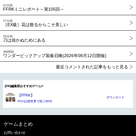
42分前
FFRKミニレポート～第105回～
57分前
［EX級］花は散るからこそ美しい
59分前
刀は抜かぬためにある
3時間前
ワンダーピックアップ装備召喚(2026年08月12日開催)
最近コメントされた記事をもっと見る
[PR]編集部おすすめゲーム!!
【FFRK】
ダウンロード
FFの記憶世界で戦うRPG
ゲームまとめ
お問い合わせ