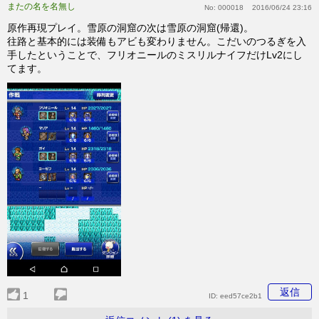
またの名を名無し
No:
000018
2016/06/24 23:16
原作再現プレイ。雪原の洞窟の次は雪原の洞窟(帰還)。
往路と基本的には装備もアビも変わりません。こだいのつるぎを入
手したということで、フリオニールのミスリルナイフだけLv2にし
てます。
返信
1
ID:
eed57ce2b1