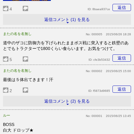
返信
4
ID:
8baea937ce
返信コメント (1) を見る
またの名を名無し
No:
000005
2015/06/26 18:28
道中のザコに防御力を下げられたままボス戦に突入すると鉄壁のあ
とでもトラクターで1800くらい食らいます。お気をつけて。
返信
5
ID:
cfe3b53432
またの名を名無し
No:
000002
2015/06/25 15:00
最後は５体出てきます！汗
返信
2
ID:
f5873d9685
返信コメント (2) を見る
ルー
No:
000001
2015/06/25 13:45
BOSS
白大 ドロップ★