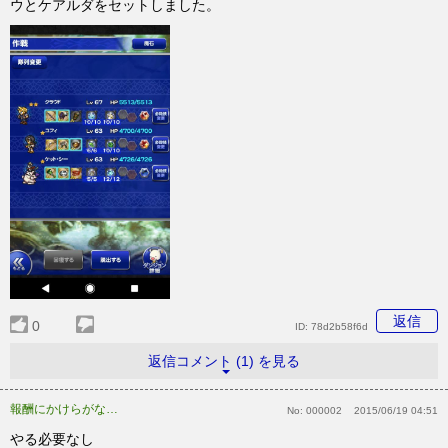
ウとケアルダをセットしました。
返信
0
ID:
78d2b58f6d
返信コメント (1) を見る
報酬にかけらがないので
No:
000002
2015/06/19 04:51
やる必要なし