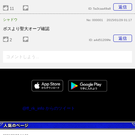
返信
11
ID:
5a3caa49a8
シャドウ
No:
000001
2015/01/29 01:17
ボスより聖大オーブ確認
返信
2
ID:
a4d51209fe
コメントしよう...
@ff_rk_info からのツイート