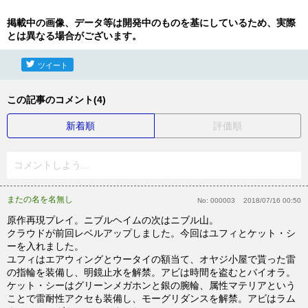
掲載中の画像、データ等は開発中のものを基にしているため、実際
とは異なる場合がございます。
ツイート
この記事のコメント(4)
新着順
評価順
コメントしよう...
またの名を名無し
No:
000003
2018/07/16 00:50
原作再現プレイ。ニブルヘイムの次はニブル山。
クラウドが前回レベルアップしました。今回はユフィとケット・シ
ーを入れました。
ユフィはエアウィングとウータイの額当て、オヤジ小屋で貰った雷
の指輪を装備し、明鏡止水を解禁。アビは時間を盗むとバイオラ。
ケット・シーはグリーンメガホンと銀の腕輪、属性マテリアという
ことで雷耐性アクセも装備し、モーグリダンスを解禁。アビはラム