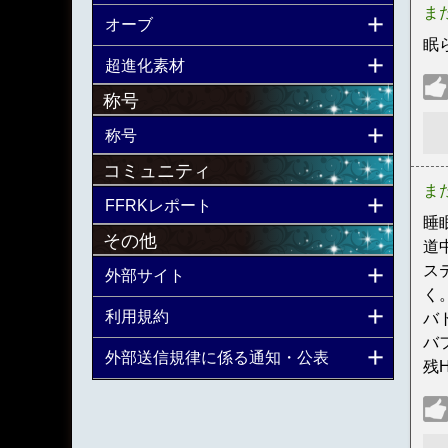
ま
オーブ
眠
超進化素材
称号
称号
コミュニティ
ま
FFRKレポート
睡
その他
道
ス
外部サイト
く
利用規約
バ
バ
外部送信規律に係る通知・公表
残