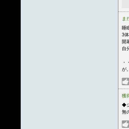
ま
睡
3
開
自
・
が
獲
◆
無