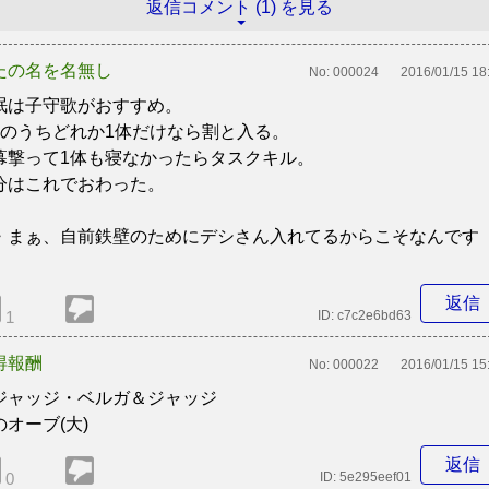
返信コメント (1) を見る
たの名を名無し
No:
000024
2016/01/15 18
眠は子守歌がおすすめ。
体のうちどれか1体だけなら割と入る。
幕撃って1体も寝なかったらタスクキル。
分はこれでおわった。
・まぁ、自前鉄壁のためにデシさん入れてるからこそなんです
。
返信
1
ID:
c7c2e6bd63
得報酬
No:
000022
2016/01/15 15
ジャッジ・ベルガ＆ジャッジ
のオーブ(大)
返信
0
ID:
5e295eef01