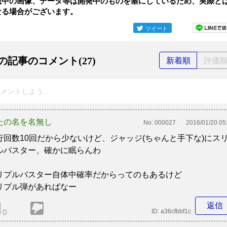
載中の画像、データ等は開発中のものを基にしているため、実際と
なる場合がございます。
ツイート
の記事のコメント(27)
新着順
評価
メントしよう...
たの名を名無し
No:
000027
2016/01/20 05
行回数10回だから少ないけど、ジャッジ(ちゃんと手下な)にス
ルバスター、確かに眠らんわ
リプルバスター自体中確率だからってのもあるけど
リプル弾があればなー
返信
0
ID:
a36cfbbf1c