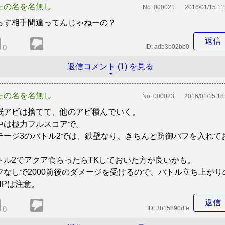
たの名を名無し
No:
000021
2016/01/15 11
らす相手間違ってんじゃねーの？
返信
0
ID:
adb3b02bb0
返信コメント (1) を見る
たの名を名無し
No:
000023
2016/01/15 18
眠アビは捨てて、他のアビ積んでいく。
中は極力フルスコアで。
テージ3のバトル2では、鉄壁なり、きちんと防御バフを入れて
。
トル2でアクア食らったらTKしておいた方が良いかも。
フなしで2000前後のダメージを受けるので、バトル立ち上がり
HPは注意。
返信
0
ID:
3b15890dfe