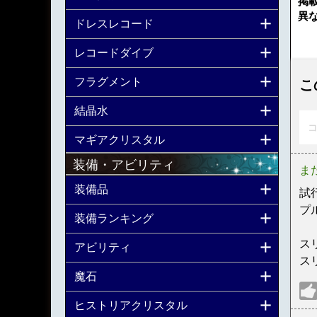
掲
異
ドレスレコード
レコードダイブ
フラグメント
こ
結晶水
コ
マギアクリスタル
装備・アビリティ
ま
装備品
試
プ
装備ランキング
ス
アビリティ
ス
魔石
ヒストリアクリスタル