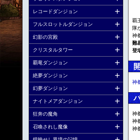
レコードダンジョン
覇
フルスロットルダンジョン
隊
神
幻影の宮殿
難
クリスタルタワー
登
覇竜ダンジョン
絶夢ダンジョン
神
幻夢ダンジョン
ナイトメアダンジョン
神
狂奔の魔角
神
召喚されし魔像
神
鏡映せし異境の記憶