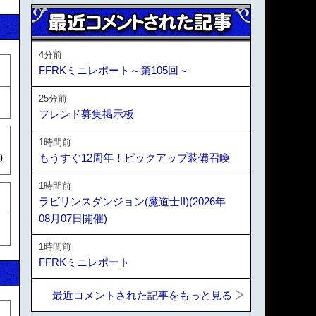
4分前
FFRKミニレポート～第105回～
25分前
フレンド募集掲示板
1時間前
もうすぐ12周年！ピックアップ装備召喚
0
1時間前
ラビリンスダンジョン(魔道士II)(2026年
08月07日開催)
1時間前
FFRKミニレポート
最近コメントされた記事をもっと見る