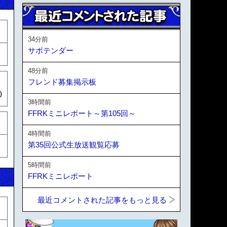
34分前
サボテンダー
48分前
フレンド募集掲示板
0
3時間前
FFRKミニレポート～第105回～
4時間前
第35回公式生放送観覧応募
5時間前
FFRKミニレポート
最近コメントされた記事をもっと見る