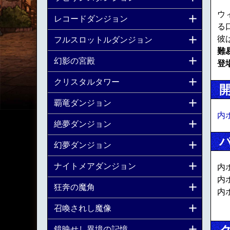
ウ
レコードダンジョン
る
彼
フルスロットルダンジョン
難
幻影の宮殿
登
クリスタルタワー
覇竜ダンジョン
内
絶夢ダンジョン
幻夢ダンジョン
ナイトメアダンジョン
内
内
狂奔の魔角
内
召喚されし魔像
鏡映せし異境の記憶