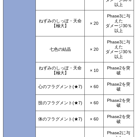
以上
Phase3に与
ねずみのしっぽ・天命
えた
× 20
【極大】
ダメージ30％
以上
Phase3に与
えた
七色の結晶
× 20
ダメージ30％
以上
ねずみのしっぽ・天命
Phase2を突
× 10
【極大】
破
Phase2を突
心のフラグメント(★7)
× 60
破
Phase2を突
技のフラグメント(★7)
× 60
破
Phase2を突
体のフラグメント(★7)
× 60
破
Phase2に与