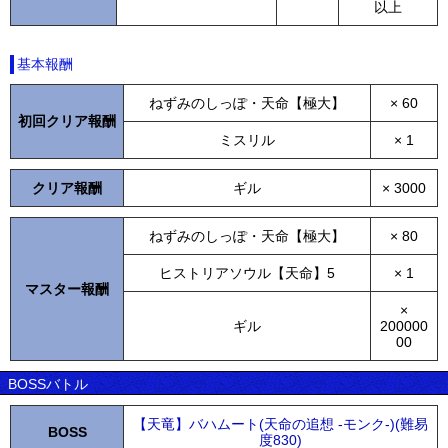
以上
基本報酬
ねずみのしっぽ・天命【極大】
× 60
初回クリア報酬
ミスリル
× 1
クリア報酬
ギル
× 3000
ねずみのしっぽ・天命【極大】
× 80
ヒストリアソウル【天命】5
× 1
マスター報酬
×
ギル
200000
00
BOSSバトル
【天竜】バハムート(天命の追想 -モンク-)(難易
BOSS
度830)