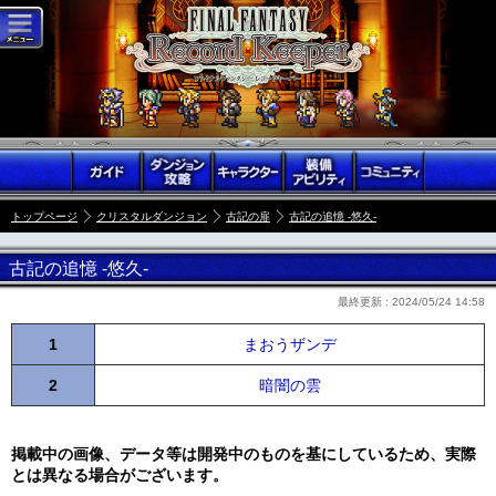
トップページ
クリスタルダンジョン
古記の扉
古記の追憶 -悠久-
古記の追憶 -悠久-
最終更新 :
2024/05/24 14:58
1
まおうザンデ
2
暗闇の雲
掲載中の画像、データ等は開発中のものを基にしているため、実際
とは異なる場合がございます。