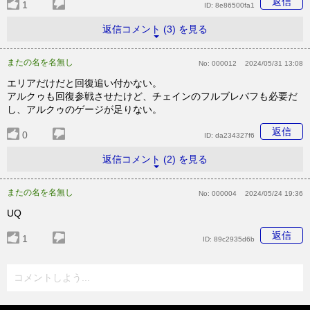
返信
1
ID:
8e86500fa1
返信コメント (3) を見る
またの名を名無し
No:
000012
2024/05/31 13:08
エリアだけだと回復追い付かない。
アルクゥも回復参戦させたけど、チェインのフルブレバフも必要だ
し、アルクゥのゲージが足りない。
返信
0
ID:
da234327f6
返信コメント (2) を見る
またの名を名無し
No:
000004
2024/05/24 19:36
UQ
返信
1
ID:
89c2935d6b
コメントしよう...