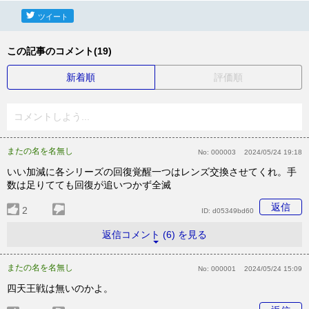
ツイート
この記事のコメント(19)
新着順
評価順
コメントしよう...
またの名を名無し
No:
000003
2024/05/24 19:18
いい加減に各シリーズの回復覚醒一つはレンズ交換させてくれ。手
数は足りてても回復が追いつかず全滅
返信
2
ID:
d05349bd60
返信コメント (6) を見る
またの名を名無し
No:
000001
2024/05/24 15:09
四天王戦は無いのかよ。