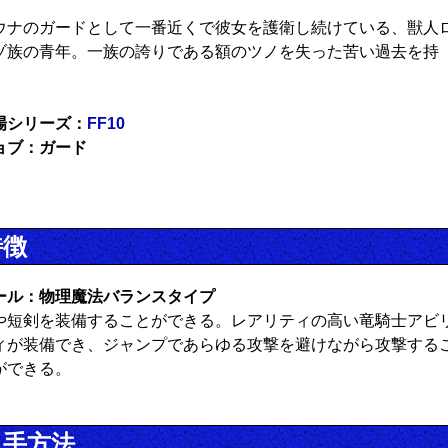
ウナのガードとして一番近くで彼女を護衛し続けている、獣人
ゾ族の青年。一族の誇りである額のツノを失った苦い過去を持
。
場シリーズ：
FF10
ョブ：ガード
特徴
ール：物理魔法バランスタイプ
や短剣を装備することができる。レアリティの高い竜騎士アビ
ィが装備でき、ジャンプであらゆる攻撃を避けながら攻撃する
ができる。
入手方法