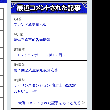
4分前
フレンド募集掲示板
44分前
装備召喚事前告知情報
1時間前
FFRKミニレポート～第105回～
1時間前
第35回公式生放送観覧応募
1時間前
ラビリンスダンジョン(魔道士II)(2026年
08月07日開催)
最近コメントされた記事をもっと見る