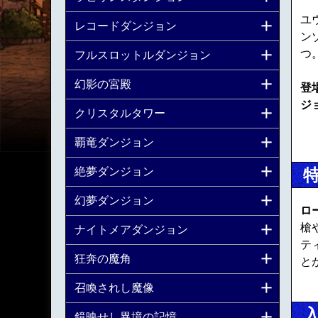
ユ
レコードダンジョン
ン
つ
フルスロットルダンジョン
幻影の宮殿
登
ジ
クリスタルタワー
覇竜ダンジョン
絶夢ダンジョン
幻夢ダンジョン
ロ
槍
ナイトメアダンジョン
テ
狂奔の魔角
と
召喚されし魔像
鏡映せし異境の記憶