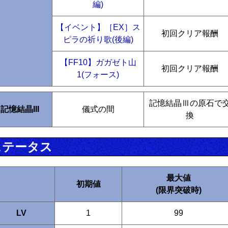
編)
【イベント】［EX］ス
初回クリア報酬
ピラの祈り歌(後編)
【FF10】ガガゼト山
初回クリア報酬
1(フォース)
記憶結晶Ⅲの原石で
記憶結晶III
儀式の間
換
ステータス
最大値
初期値
(限界突破時)
LV
1
99