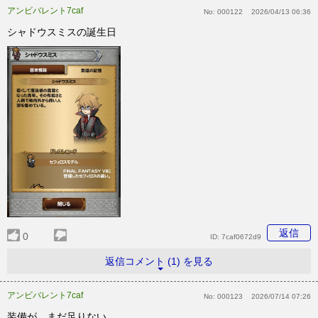
アンビバレント7caf
No:
000122
2026/04/13 06:36
シャドウスミスの誕生日
返信
0
ID:
7caf0672d9
返信コメント (1) を見る
アンビバレント7caf
No:
000123
2026/07/14 07:26
装備が…まだ足りない…