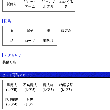
ギミック
ギャンブ
ぬいぐる
髪飾り
アーム
ル道具
み
防具
盾
帽子
兜
軽装鎧
鎧
ローブ
腕防具
アクセサリ
装備可能
セット可能アビリティ
黒魔法
召喚魔法
魔法剣
物理攻撃
(レア5)
(レア5)
(レア6)
(レア5)
物理補助
暗黒
(レア4)
(レア6)