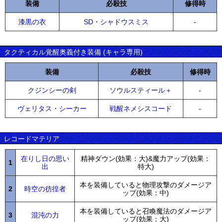
装備
必殺技
修得時
漆黒の衣
SD・シャドウスミス
-
タクティカル覚醒奥義付き装備 (キャラ専用)
装備
必殺技
修得時
クジンシーの剣
ソウルスティール＋
-
ヴェリタス・シーカー
戦醒ネメシスコード
-
レコードマテリア
在りし日の思い
精神ダウン(効果：大)&魔力アップ(効果：
1
出
特大)
本を装備していると物理攻撃のダメージア
2
時空の彷徨者
ップ(効果：中)
本を装備していると召喚魔法のダメージア
3
混沌の力
ップ(効果：大)