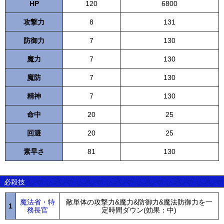
HP
120
6800
攻撃力
8
131
防御力
7
130
魔力
7
130
魔防
7
130
精神
7
130
命中
20
25
回避
20
25
素早さ
81
130
必殺技
魔法省・特
敵単体の攻撃力&魔力&防御力&魔法防御力を一
1
務長官
定時間ダウン(効果：中)