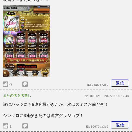
返信
0
ID:
7caf0672d9
またの名を名無し
No:
000121
2025/11/20 12:46
遂にバッツにも6連究極がきたか、次はスミスお前だぞ！
シンクロに6連がきたのは運営グッジョブ！
返信
1
ID:
36670aa3e2