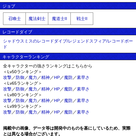
ジョブ
召喚士
魔法剣士
魔道士II
戦士II
レコードダイブ
シャドウスミスのレコードダイブ/レジェンドスフィア/レコードボー
ド
キャラクターランキング
全キャラクターの強さランキングはこちらから
＜Lv50ランキング＞
攻撃
／
防御
／
魔力
／
精神
／
HP
／
魔防
／
素早さ
＜Lv65ランキング＞
攻撃
／
防御
／
魔力
／
精神
／
HP
／
魔防
／
素早さ
＜Lv80ランキング＞
攻撃
／
防御
／
魔力
／
精神
／
HP
／
魔防
／
素早さ
＜Lv99ランキング＞
攻撃
／
防御
／
魔力
／
精神
／
HP
／
魔防
／
素早さ
掲載中の画像、データ等は開発中のものを基にしているため、実際
とは異なる場合がございます。