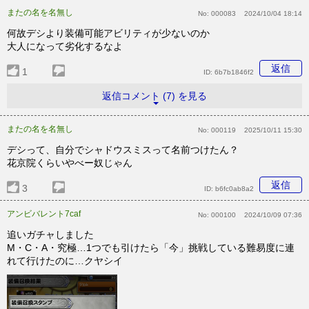
またの名を名無し
No:
000083
2024/10/04 18:14
何故デシより装備可能アビリティが少ないのか
大人になって劣化するなよ
返信
1
ID:
6b7b1846f2
返信コメント (7) を見る
またの名を名無し
No:
000119
2025/10/11 15:30
デシって、自分でシャドウスミスって名前つけたん？
花京院くらいやべー奴じゃん
返信
3
ID:
b6fc0ab8a2
アンビバレント7caf
No:
000100
2024/10/09 07:36
追いガチャしました
M・C・A・究極…1つでも引けたら「今」挑戦している難易度に連
れて行けたのに…クヤシイ