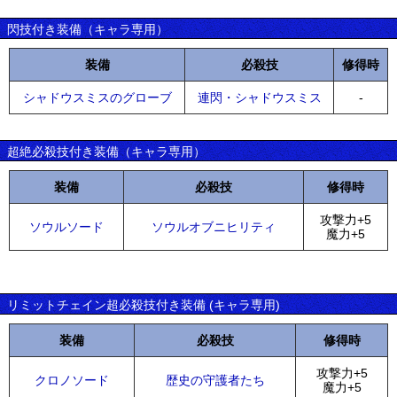
閃技付き装備（キャラ専用）
装備
必殺技
修得時
シャドウスミスのグローブ
連閃・シャドウスミス
-
超絶必殺技付き装備（キャラ専用）
装備
必殺技
修得時
攻撃力+5
ソウルソード
ソウルオブニヒリティ
魔力+5
リミットチェイン超必殺技付き装備 (キャラ専用)
装備
必殺技
修得時
攻撃力+5
クロノソード
歴史の守護者たち
魔力+5