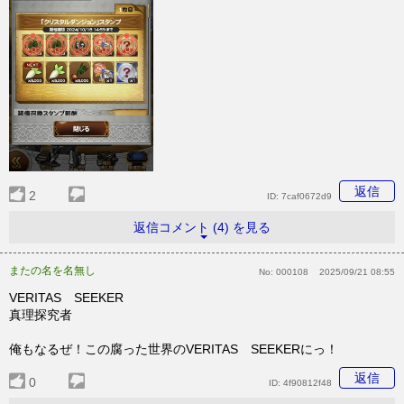
返信
2
ID:
7caf0672d9
返信コメント (4) を見る
またの名を名無し
No:
000108
2025/09/21 08:55
VERITAS SEEKER
真理探究者
俺もなるぜ！この腐った世界のVERITAS SEEKERにっ！
返信
0
ID:
4f90812f48