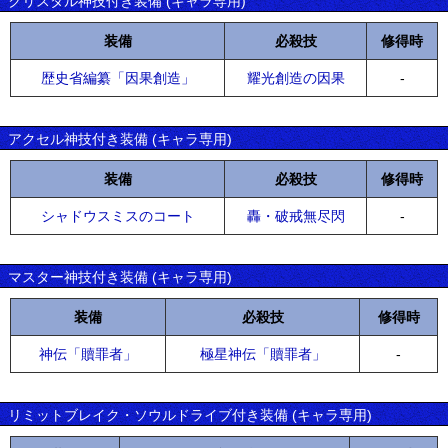
クリスタル神技付き装備 (キャラ専用)
装備
必殺技
修得時
歴史省編纂「因果創造」
耀光創造の因果
-
アクセル神技付き装備 (キャラ専用)
装備
必殺技
修得時
シャドウスミスのコート
轟・破戒無尽閃
-
マスター神技付き装備 (キャラ専用)
装備
必殺技
修得時
神伝「贖罪者」
極星神伝「贖罪者」
-
リミットブレイク・ソウルドライブ付き装備 (キャラ専用)