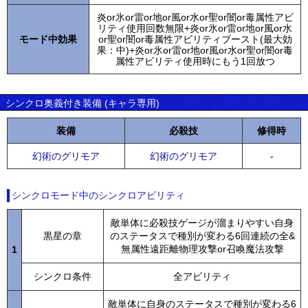
炎or氷or雷or地or風or水or聖or闇or毒属性アビ
リティ使用回数無限+炎or氷or雷or地or風or水
モード中効果
or聖or闇or毒属性アビリティブースト(最大効
果：中)+炎or氷or雷or地or風or水or聖or闇or毒
属性アビリティ使用時にもう1回放つ
シンクロ奥義付き装備 (キャラ専用)
装備
必殺技
修得時
幻術のグリモア
幻術のグリモア
-
シンクロモード中のシンクロアビリティ
敵単体に必殺技ゲージが溜まりやすい自身
黒星の章
のステータスで種別が変わる6回連続の全&
無属性遠距離物理攻撃or召喚魔法攻撃
1
シンクロ条件
全アビリティ
敵単体に自身のステータスで種別が変わる6