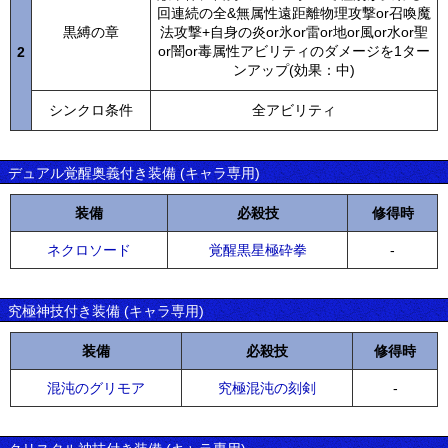
回連続の全&無属性遠距離物理攻撃or召喚魔
黒縛の章
法攻撃+自身の炎or氷or雷or地or風or水or聖
or闇or毒属性アビリティのダメージを1ター
2
ンアップ(効果：中)
シンクロ条件
全アビリティ
デュアル覚醒奥義付き装備 (キャラ専用)
装備
必殺技
修得時
ネクロソード
覚醒黒星極砕拳
-
究極神技付き装備 (キャラ専用)
装備
必殺技
修得時
混沌のグリモア
究極混沌の刻剣
-