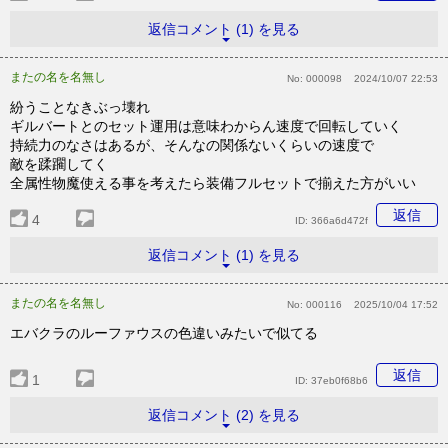
返信コメント (1) を見る
またの名を名無し
No:
000098
2024/10/07 22:53
紛うことなきぶっ壊れ
ギルバートとのセット運用は意味わからん速度で回転していく
持続力のなさはあるが、そんなの関係ないくらいの速度で
敵を蹂躙してく
全属性物魔使える事を考えたら装備フルセットで揃えた方がいい
返信
4
ID:
366a6d472f
返信コメント (1) を見る
またの名を名無し
No:
000116
2025/10/04 17:52
エバクラのルーファウスの色違いみたいで似てる
返信
1
ID:
37eb0f68b6
返信コメント (2) を見る