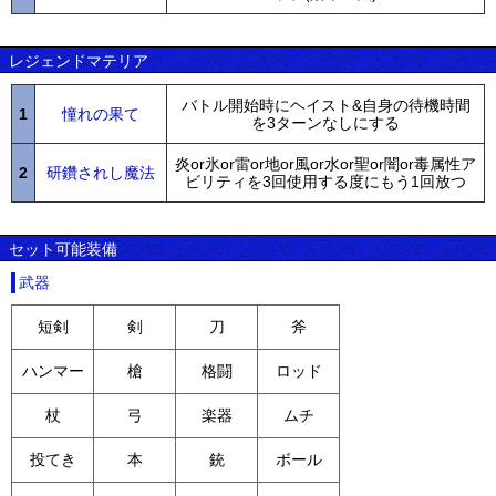
レジェンドマテリア
バトル開始時にヘイスト&自身の待機時間
1
憧れの果て
を3ターンなしにする
炎or氷or雷or地or風or水or聖or闇or毒属性ア
2
研鑽されし魔法
ビリティを3回使用する度にもう1回放つ
セット可能装備
武器
短剣
剣
刀
斧
ハンマー
槍
格闘
ロッド
杖
弓
楽器
ムチ
投てき
本
銃
ボール