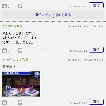
返信
0
ID:
7caf0672d9
返信コメント (2) を見る
またの名を名無し
No:
000589
2025/11/14 12:18
✕ありうございます。
○ありがとうございます。
です。失礼しました。
返信
2
ID:
5bba5ce9b4
アンビバレント7caf
No:
000581
2025/07/28 08:09
賢者は？
返信
0
ID:
7caf0672d9