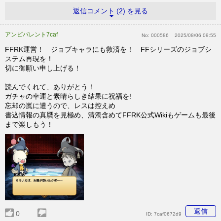
返信コメント (2) を見る
アンビバレント7caf
No:
000586
2025/08/06 09:55
FFRK運営！ ジョブキャラにも救済を！ FFシリーズのジョブシ
ステム再現を！
切に御願い申し上げる！
読んでくれて、ありがとう！
ガチャの幸運と素晴らしき結果に祝福を!
忘却の嵐に遭うので、レスは控えめ
書込情報の真贋を見極め、清濁含めてFFRK公式Wikiもゲームも最後
まで楽しもう！
返信
0
ID:
7caf0672d9