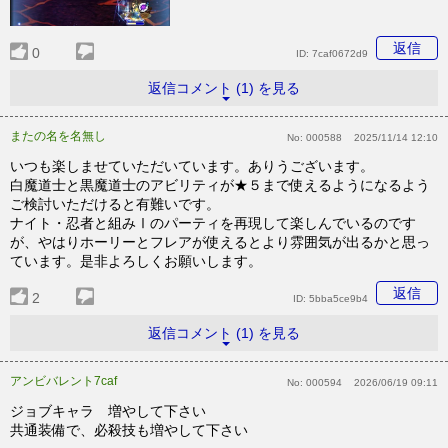
返信
0
ID:
7caf0672d9
返信コメント (1) を見る
またの名を名無し
No:
000588
2025/11/14 12:10
いつも楽しませていただいています。ありうございます。
白魔道士と黒魔道士のアビリティが★５まで使えるようになるよう
ご検討いただけると有難いです。
ナイト・忍者と組みⅠのパーティを再現して楽しんでいるのです
が、やはりホーリーとフレアが使えるとより雰囲気が出るかと思っ
ています。是非よろしくお願いします。
返信
2
ID:
5bba5ce9b4
返信コメント (1) を見る
アンビバレント7caf
No:
000594
2026/06/19 09:11
ジョブキャラ 増やして下さい
共通装備で、必殺技も増やして下さい