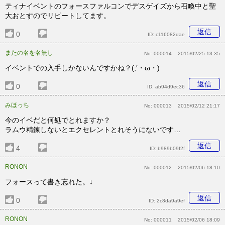
ティナイベントのフォースファルコンでデスゲイズから召喚中と聖
大おとすのでリピートしてます。
返信
0
ID:
c116082dae
またの名を名無し
No:
000014
2015/02/25 13:35
イベントでの入手しかないんですかね？(;′・ω・)
返信
0
ID:
ab94d9ec36
みほっち
No:
000013
2015/02/12 21:17
今のイベだと何処でとれますか？
ラムウ精錬しないとエクセレントとれそうにないです…
返信
4
ID:
b989b09f2f
RONON
No:
000012
2015/02/06 18:10
フォースって書き忘れた。↓
返信
0
ID:
2c8da9a9ef
RONON
No:
000011
2015/02/06 18:09