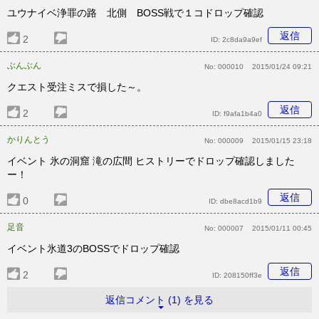
ユウナイベ浄罪の路 北側 BOSS戦で１コドロップ確認
返信
2
ID:
2c8da9a9ef
ぶんぶん
No:
000010
2015/01/24 09:21
クエスト受注ミスで損した～。
返信
2
ID:
f9afa1b4a0
かりんとう
No:
000009
2015/01/15 23:18
イベント 氷の洞窟 滝の広間 ヒストリーでドロップ確認しました
ー！
返信
0
ID:
dbe8acd1b9
足音
No:
000007
2015/01/11 00:45
イベント氷道3のBOSSでドロップ確認
返信
2
ID:
208150ff3e
返信コメント (1) を見る