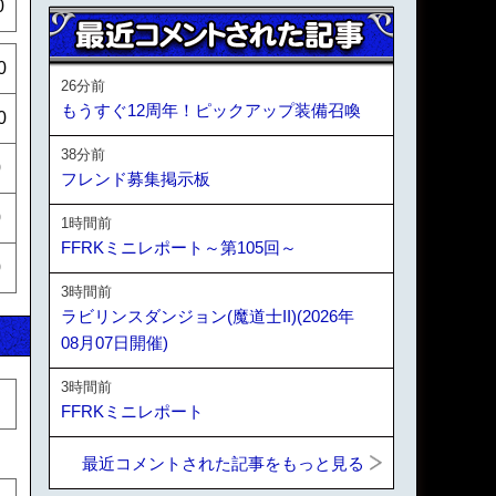
0
0
26分前
もうすぐ12周年！ピックアップ装備召喚
0
38分前
0
フレンド募集掲示板
0
1時間前
FFRKミニレポート～第105回～
0
3時間前
ラビリンスダンジョン(魔道士II)(2026年
08月07日開催)
3時間前
FFRKミニレポート
最近コメントされた記事をもっと見る