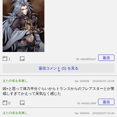
返信
1
ID:
d5b49501b7
返信コメント (1) を見る
またの名を名無し
No:
000006
2016/02/27 22:09
凶+と思って体力半分ぐらいからトランスからのフレアスターとか警
戒しすぎてかえって呆気なく感じた
返信
0
ID:
d43d1c346f
またの名を名無し
No:
000004
2016/02/27 01:40