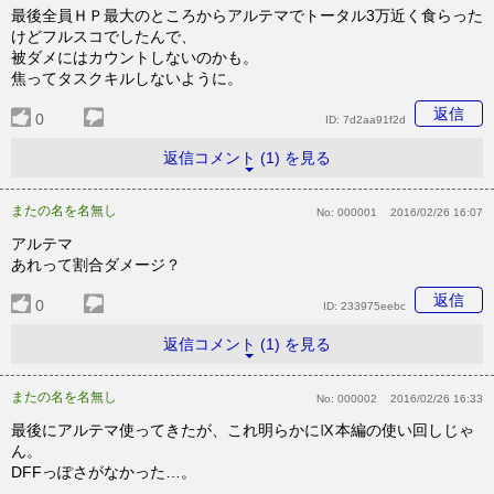
最後全員ＨＰ最大のところからアルテマでトータル3万近く食らった
けどフルスコでしたんで、
被ダメにはカウントしないのかも。
焦ってタスクキルしないように。
返信
0
ID:
7d2aa91f2d
返信コメント (1) を見る
またの名を名無し
No:
000001
2016/02/26 16:07
アルテマ
あれって割合ダメージ？
返信
0
ID:
233975eebc
返信コメント (1) を見る
またの名を名無し
No:
000002
2016/02/26 16:33
最後にアルテマ使ってきたが、これ明らかにⅨ本編の使い回しじゃ
ん。
DFFっぽさがなかった…。