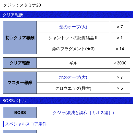
クジャ：スタミナ20
クリア報酬
聖のオーブ(大)
× 7
初回クリア報酬
シャントットの記憶結晶Ⅱ
× 1
勇のフラグメント(★3)
× 14
クリア報酬
ギル
× 3000
地のオーブ(大)
× 7
マスター報酬
グロウエッグ(極大)
× 5
BOSSバトル
BOSS
クジャ(混沌と調和［カオス編］)
スペシャルスコア条件