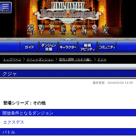
トップページ
イベントダンジョン
混沌と調和［カオス編］
クジャ
クジャ
最終更新 :
2016/02/26 14:59
登場シリーズ：その他
開放条件となるダンジョン
エクスデス
バトル