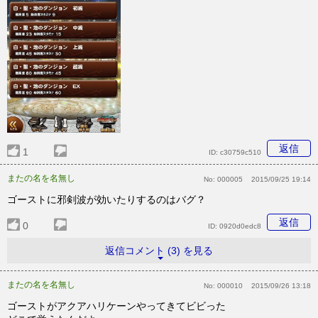
返信
1
ID:
c30759c510
またの名を名無し
No:
000005
2015/09/25 19:14
ゴーストに邪剣波が効いたりするのはバグ？
返信
0
ID:
0920d0edc8
返信コメント (3) を見る
またの名を名無し
No:
000010
2015/09/26 13:18
ゴーストがアクアハリケーンやってきてビビった