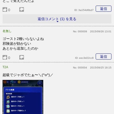
どこで覚えたんだよ
返信
0
ID:
3a154d6bd7
返信コメント (1) を見る
名無し
No:
000009
2015/09/26 13:01
ゴースト2種いらないよね
邪険波が効かない
あとから追加したのか
返信
0
ID:
eec3d22cc8
T2A
No:
000004
2015/09/25 18:15
超級でジャボでたぁ〜＼(^o^)／