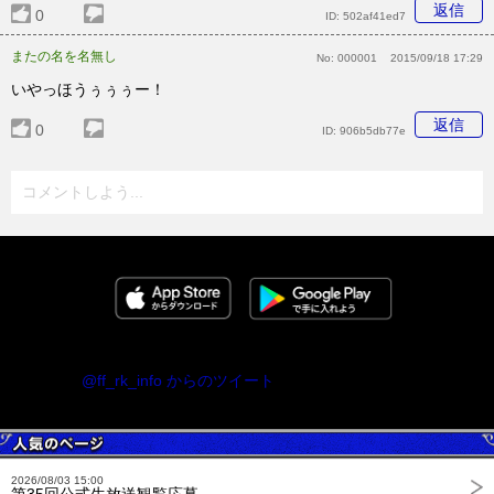
返信
0
ID:
502af41ed7
またの名を名無し
No:
000001
2015/09/18 17:29
いやっほうぅぅぅー！
返信
0
ID:
906b5db77e
コメントしよう...
@ff_rk_info からのツイート
2026/08/03 15:00
第35回公式生放送観覧応募