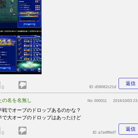
返信
0
ID:
d58062c21d
たの名を名無し
No:
000011
2016/10/03 23
半戦でオーブのドロップあるのかな？
半で大オーブのドロップはあったけど
返信
0
ID:
a7a4ff4ef7