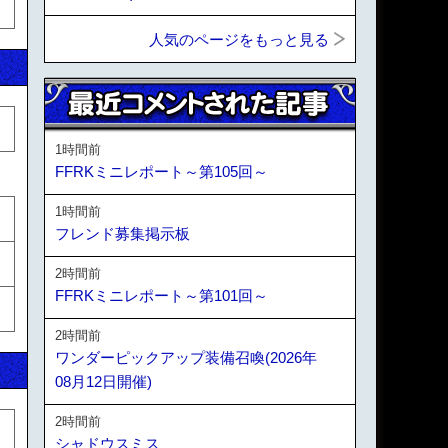
人気のページをもっと見る
1時間前
FFRKミニレポート～第105回～
1時間前
フレンド募集掲示板
2時間前
FFRKミニレポート～第101回～
2時間前
ワンダーピックアップ装備召喚(2026年
08月12日開催)
2時間前
シャドウスミス