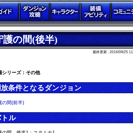
守護の間(後半)
最終更新 :
2016/09/25 11
場シリーズ：その他
開放条件となるダンジョン
護の間(前半)
バトル
護の間 後半1：スタミナ1