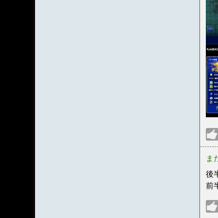
ま
後
前