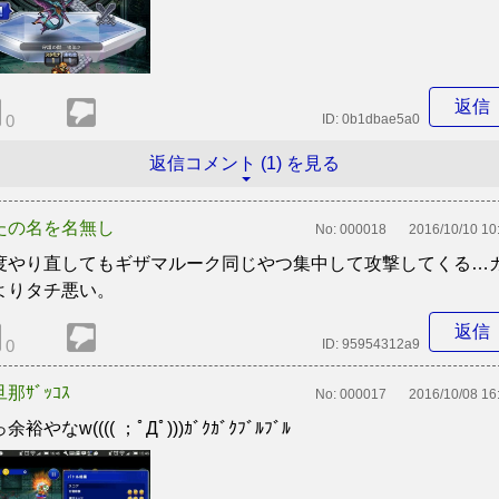
返信
0
ID:
0b1dbae5a0
返信コメント (1) を見る
たの名を名無し
No:
000018
2016/10/10 10
度やり直してもギザマルーク同じやつ集中して攻撃してくる…
よりタチ悪い。
返信
0
ID:
95954312a9
那ｻﾞｯｺｽ
No:
000017
2016/10/08 16
余裕やなw(((( ；ﾟДﾟ)))ｶﾞｸｶﾞｸﾌﾞﾙﾌﾞﾙ