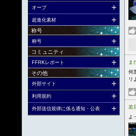
オーブ
超進化素材
称号
称号
コミュニティ
ま
FFRKレポート
何
その他
リ
外部サイト
利用規約
若旦
外部送信規律に係る通知・公表
よっ