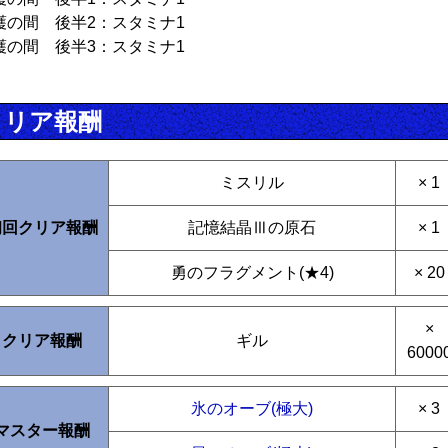
護の間 後半2：スタミナ1
護の間 後半3：スタミナ1
クリア報酬
ミスリル
× 1
初回クリア報酬
記憶結晶Ⅲの原石
× 1
勇のフラグメント(★4)
× 20
×
クリア報酬
ギル
6000
氷のオーブ(極大)
× 3
マスター報酬