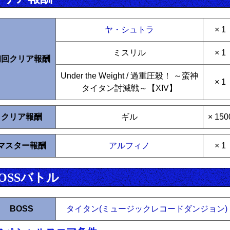
ヤ・シュトラ
× 1
ミスリル
× 1
初回クリア報酬
Under the Weight / 過重圧殺！ ～蛮神
× 1
タイタン討滅戦～【XIV】
クリア報酬
ギル
× 150
マスター報酬
アルフィノ
× 1
OSSバトル
BOSS
タイタン(ミュージックレコードダンジョン)