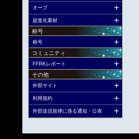
オーブ
超進化素材
称号
称号
コミュニティ
FFRKレポート
その他
外部サイト
利用規約
外部送信規律に係る通知・公表