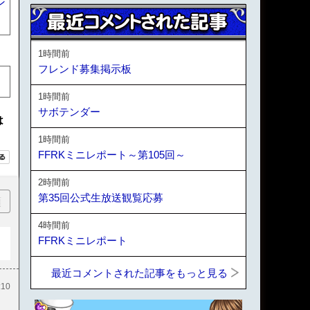
ン
1時間前
フレンド募集掲示板
1時間前
サボテンダー
は
1時間前
FFRKミニレポート～第105回～
2時間前
第35回公式生放送観覧応募
順
4時間前
FFRKミニレポート
最近コメントされた記事をもっと見る
:10