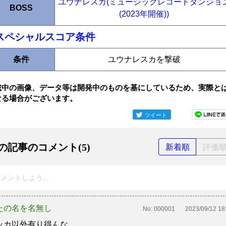
ユウナレスカ(ミュージックレコードダンジョ
BOSS
(2023年開催))
スペシャルスコア条件
条件
ユウナレスカを撃破
載中の画像、データ等は開発中のものを基にしているため、実際と
なる場合がございます。
ツイート
の記事のコメント(5)
新着順
評価
メントしよう...
たの名を名無し
No:
000001
2023/09/12 18
ッカ以外有り得んな