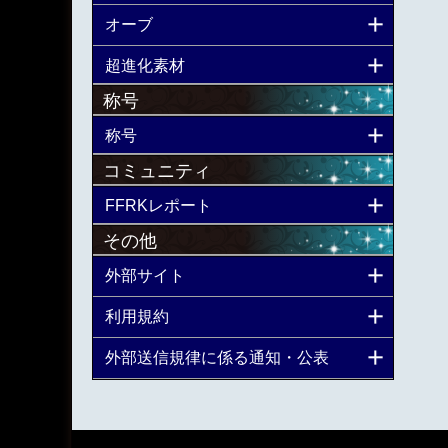
オーブ
超進化素材
称号
称号
コミュニティ
FFRKレポート
その他
外部サイト
利用規約
外部送信規律に係る通知・公表