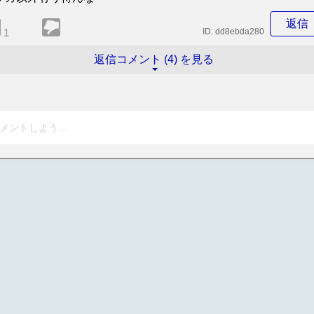
返信
1
ID:
dd8ebda280
返信コメント (4) を見る
メントしよう...