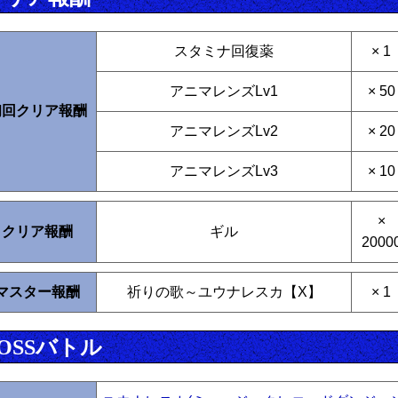
スタミナ回復薬
× 1
アニマレンズLv1
× 50
初回クリア報酬
アニマレンズLv2
× 20
アニマレンズLv3
× 10
×
クリア報酬
ギル
2000
マスター報酬
祈りの歌～ユウナレスカ【X】
× 1
OSSバトル