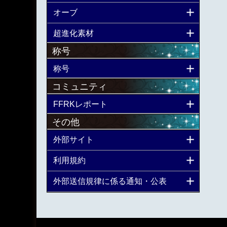
オーブ
超進化素材
称号
称号
コミュニティ
FFRKレポート
その他
外部サイト
利用規約
外部送信規律に係る通知・公表