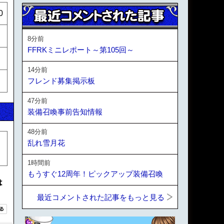
0
8分前
FFRKミニレポート～第105回～
14分前
フレンド募集掲示板
47分前
装備召喚事前告知情報
48分前
乱れ雪月花
1時間前
もうすぐ12周年！ピックアップ装備召喚
は
最近コメントされた記事をもっと見る