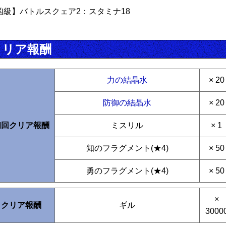
凶級】バトルスクェア2：スタミナ18
クリア報酬
力の結晶水
× 20
防御の結晶水
× 20
初回クリア報酬
ミスリル
× 1
知のフラグメント(★4)
× 50
勇のフラグメント(★4)
× 50
×
クリア報酬
ギル
3000