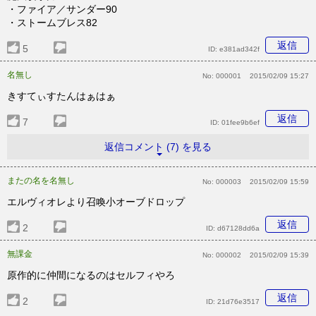
・ファイア／サンダー90
・ストームブレス82
返信
5
ID:
e381ad342f
名無し
No:
000001
2015/02/09 15:27
きすてぃすたんはぁはぁ
返信
7
ID:
01fee9b6ef
返信コメント (7) を見る
またの名を名無し
No:
000003
2015/02/09 15:59
エルヴィオレより召喚小オーブドロップ
返信
2
ID:
d67128dd6a
無課金
No:
000002
2015/02/09 15:39
原作的に仲間になるのはセルフィやろ
返信
2
ID:
21d76e3517