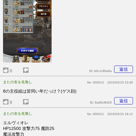
返信
0
ID:
b0c1c86a9a
またの名を名無し
No:
000013
2015/02/10 23:40
8の主役組は皆同い年だっけ？(ゲス顔)
返信
0
ID:
9ad8cf8426
またの名を名無し
No:
000012
2015/02/10 18:11
エルヴィオレ
HP12500 攻撃力75 魔防25
魔法攻撃力