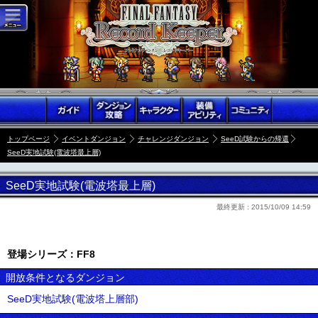
トップページ
イベントダンジョン
チャレンジダンジョン
SeeD試験からの帰還
SeeD実地試験(電波塔最上層)
SeeD実地試験(電波塔最上層)
最終更新 :
2015/10/09 14:59
登場シリーズ：FF8
開放条件となるダンジョン
SeeD実地試験(電波塔上層部)