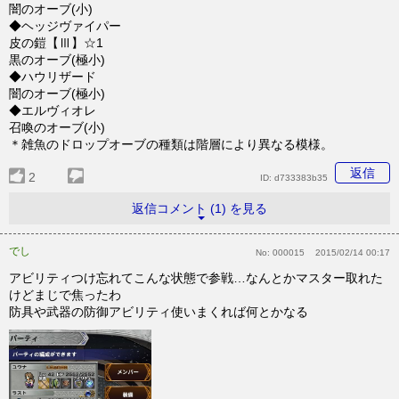
闇のオーブ(小)
◆ヘッジヴァイパー
皮の鎧【Ⅲ】☆1
黒のオーブ(極小)
◆ハウリザード
闇のオーブ(極小)
◆エルヴィオレ
召喚のオーブ(小)
＊雑魚のドロップオーブの種類は階層により異なる模様。
返信
2
ID:
d733383b35
返信コメント (1) を見る
でし
No:
000015
2015/02/14 00:17
アビリティつけ忘れてこんな状態で参戦…なんとかマスター取れた
けどまじで焦ったわ
防具や武器の防御アビリティ使いまくれば何とかなる