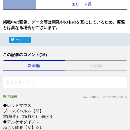
エリート兵
掲載中の画像、データ等は開発中のものを基にしているため、実際
とは異なる場合がございます。
ツイート
この記事のコメント(16)
新着順
評価順
コメントしよう...
獲得報酬
No:
000008
2015/02/09 19:06
◆レッドマウス
ブロンズヘルム【Ⅴ】
雷(極小)、力(極小)、黒(小)
◆アルケオダイノス
ねじり鉢巻【Ⅴ】☆1