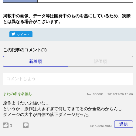
掲載中の画像、データ等は開発中のものを基にしているため、実際
とは異なる場合がございます。
ツイート
この記事のコメント(1)
新着順
評価順
コメントしよう...
またの名を名無し
No:
000001
2016/12/26 15:06
原作よりだいぶ強いな…
というか、原作は大きすぎて何してきてるのか全然わからんし
ダメージの大半が自信の落下ダメージだった。
返信
0
ID:
f03ea1c003