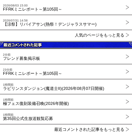
2026/08/03 15:00
FFRKミニレポート～第105回～
2026/07/31 14:58
【涼祭】リバイアサン(熱祭！デンジャラスサマー)
人気のページをもっと見る
2分前
フレンド募集掲示板
23分前
FFRKミニレポート～第105回～
1時間前
ラビリンスダンジョン(魔道士II)(2026年08月07日開催)
1時間前
極フェス復刻装備召喚(2026年開催)
1時間前
第35回公式生放送観覧応募
最近コメントされた記事をもっと見る