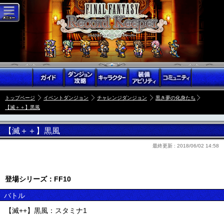
トップページ
イベントダンジョン
チャレンジダンジョン
黒き夢の化身たち
【滅＋＋】黒風
【滅＋＋】黒風
最終更新 :
2018/06/02 14:58
登場シリーズ：FF10
バトル
【滅++】黒風：スタミナ1