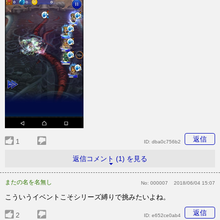
返信
1
ID:
dba0c756b2
返信コメント (1) を見る
またの名を名無し
No:
000007
2018/06/04 15:07
こういうイベントこそシリーズ縛りで挑みたいよね。
返信
2
ID:
e652ce0ab4