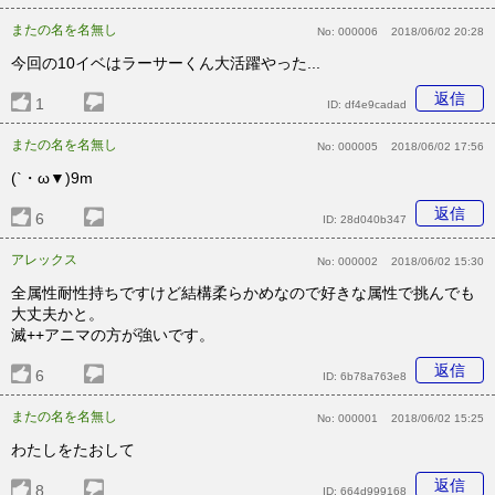
またの名を名無し
No:
000006
2018/06/02 20:28
今回の10イベはラーサーくん大活躍やった...
返信
1
ID:
df4e9cadad
またの名を名無し
No:
000005
2018/06/02 17:56
(`・ω▼)9m
返信
6
ID:
28d040b347
アレックス
No:
000002
2018/06/02 15:30
全属性耐性持ちですけど結構柔らかめなので好きな属性で挑んでも
大丈夫かと。
滅++アニマの方が強いです。
返信
6
ID:
6b78a763e8
またの名を名無し
No:
000001
2018/06/02 15:25
わたしをたおして
返信
8
ID:
664d999168