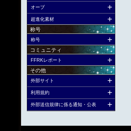
オーブ
超進化素材
称号
称号
コミュニティ
FFRKレポート
その他
外部サイト
利用規約
外部送信規律に係る通知・公表