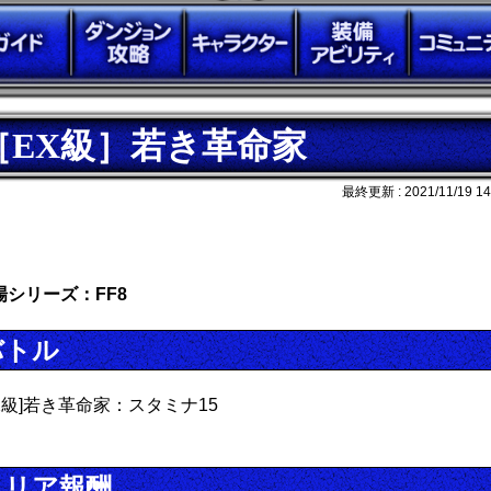
［EX級］若き革命家
最終更新 :
2021/11/19 14
場シリーズ：FF8
バトル
EX級]若き革命家：スタミナ15
クリア報酬