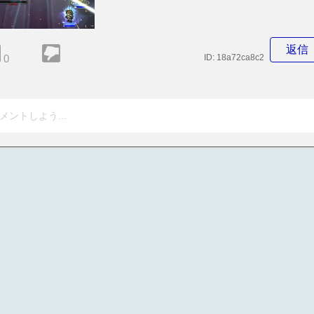
返信
0
ID:
18a72ca8c2
メントしよう...