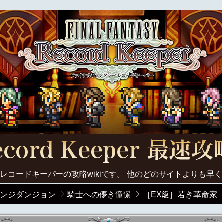
レコードキーパーの攻略wikiです。 他のどのサイトよりも早
ンジダンジョン
騎士への儚き憧憬
［EX級］若き革命家