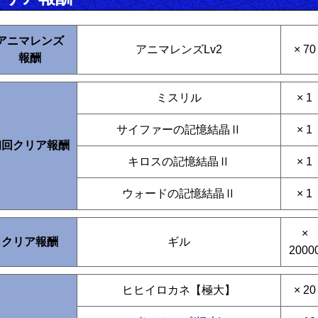
アニマレンズ
アニマレンズLv2
× 70
報酬
ミスリル
× 1
サイファーの記憶結晶Ⅱ
× 1
初回クリア報酬
キロスの記憶結晶Ⅱ
× 1
ウォードの記憶結晶Ⅱ
× 1
×
クリア報酬
ギル
2000
ヒヒイロカネ【極大】
× 20