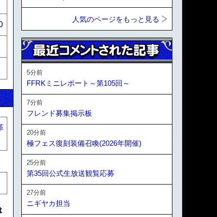
人気のページをもっと見る
0
5分前
FFRKミニレポート～第105回～
7分前
フレンド募集掲示板
革
20分前
極フェス復刻装備召喚(2026年開催)
25分前
第35回公式生放送観覧応募
27分前
ニギヤカ担当
は