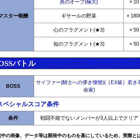
炎のオーブ(極大)
× 10
マスター報酬
ギサールの野菜
× 180
心のフラグメント(★3)
× 50
知のフラグメント(★3)
× 50
OSSバトル
サイファー(騎士への儚き憧憬)(［EX級］若き
BOSS
命家)
スペシャルスコア条件
条件
戦闘不能でないメンバーが3人以上でクリア
載中の画像、データ等は開発中のものを基にしているため、実際と