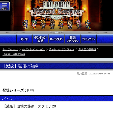
トップページ
イベントダンジョン
チャレンジダンジョン
青き星の叙事詩
【滅級】破壊の熱線
【滅級】破壊の熱線
最終更新 :
2021/06/30 14:58
登場シリーズ：FF4
バトル
【滅級】破壊の熱線：スタミナ20