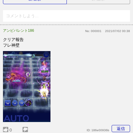
コメントしよう...
アンビバレント186
No:
000001
2021/07/02 00:38
クリア報告
フレ神壁
返信
0
ID:
186e00936b