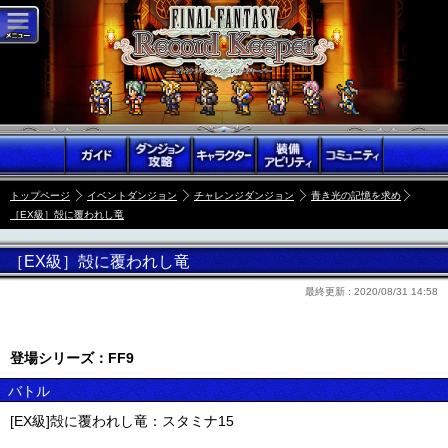
トップページ
イベントダンジョン
チャレンジダンジョン
青き光の記憶を求め
［EX級］殻に覆われし竜
［EX級］殻に覆われし竜
最終更新 :
2020/08/31 14:58
登場シリーズ：FF9
バトル
[EX級]殻に覆われし竜：スタミナ15