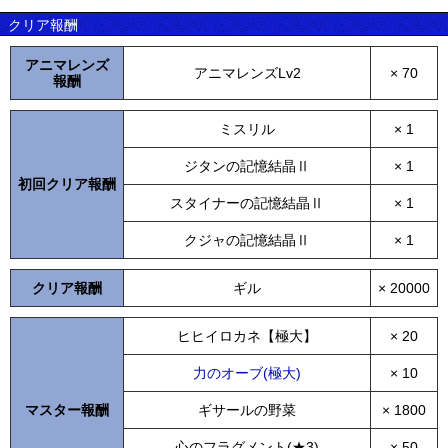
クリア報酬
アニマレンズ
アニマレンズLv2
× 70
報酬
ミスリル
× 1
ジタンの記憶結晶Ⅱ
× 1
初回クリア報酬
スタイナーの記憶結晶Ⅱ
× 1
クジャの記憶結晶Ⅱ
× 1
クリア報酬
ギル
× 20000
ヒヒイロカネ【極大】
× 20
力のオーブ(極大)
× 10
マスター報酬
ギサールの野菜
× 1800
心のフラグメント(★3)
× 50