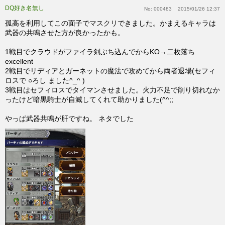
DQ好き名無し
No:
000483
2015/01/26 12:37
孤高を利用してこの面子でマスクリできました。かまえるキャラは
武器の共鳴させた方が良かったかも。
1戦目でクラウドがファイラ剣ぶち込んでからKO→二枚落ち
excellent
2戦目でリディアとガーネットの魔法で攻めてから両者退場(セフィ
ロスで ○ろし ました^_^ )
3戦目はセフィロスでタイマンさせました。火力不足で削り切れなか
ったけど暗黒騎士が自滅してくれて助かりました(^^;;
やっぱ武器共鳴が肝ですね。 ネタでした