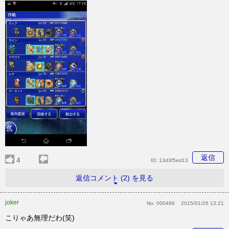
返信
4
ID:
13d3f5ed13
返信コメント (2) を見る
joker
No:
000486
2015/01/26 13:21
こりゃあ無理だわ(笑)