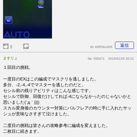
返信
3
ID:
83f55b1005
ますりょ
No:
000471
2015/01/25 20:21
１回目の挑戦。
一度目のEXはこの編成でマスクリを逃しました。
多分、-2,-4,-4でマスターを逃したのだと。
セシル前の残りアビリティはこんな感じです。
セシルで防御、回復だけしてれば-4にならなかったのじゃないかと
思いました(´д｀|||)
スカル変身後のカウンター対策にバルフレアの時に手に入れたサッ
シュが意味なさすぎて泣けました。
二度目の挑戦は皆さんの攻略参考に編成を変えました。
二枚目に続きます。