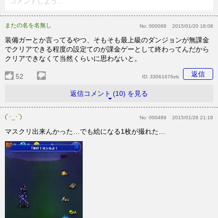
コメントしよう...
またの名を名無し
No:
000068
2015/01/20 18:08
装備ガーとか言ってるやつ、そもそも最上級のダンジョンが無課金
でクリアできる程度の設定てのが課金ゲーとして終わってんだから
クリアできなくて当然くらいに思わないと。
返信
52
ID:
33061676eb
返信コメント (10) を見る
(´･_･`)
No:
000489
2015/01/26 21:18
マスクリ出来んかった…でも絵になる1枚が撮れた…