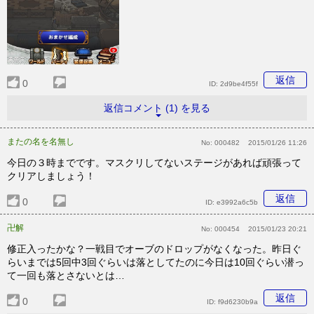
返信
0
ID:
2d9be4f55f
返信コメント (1) を見る
またの名を名無し
No:
000482
2015/01/26 11:26
今日の３時までです。マスクリしてないステージがあれば頑張って
クリアしましょう！
返信
0
ID:
e3992a6c5b
卍解
No:
000454
2015/01/23 20:21
修正入ったかな？一戦目でオーブのドロップがなくなった。昨日ぐ
らいまでは5回中3回ぐらいは落としてたのに今日は10回ぐらい潜っ
て一回も落とさないとは…
返信
0
ID:
f9d6230b9a