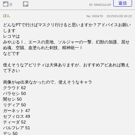
返信
0
ID:
56d02a1c6f
ぼん
No:
000476
2015/01/26 00:22
どんなPTで行けばマスクリ行けると思いますか？アドバイスお願い
します
レコマは
みやぶるⅠ、エースの意地、ソルジャーの一撃、幻獣の加護、屈せ
ぬ魂、空賊、血塗られた剣技、精神統一Ⅰ
などです
使えそうなアビリティは大体ありますが、おすすめアビあれば教え
て下さい
画像がup出来なかったので、使えそうなキャラ
クラウド 62
パラセシ 50
闇セシ 50
リディア 50
ガーネット 47
セフィロス 49
ティーダ 52
バルフレア 51
デシ 50