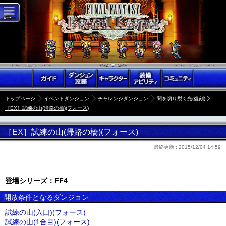
トップページ
イベントダンジョン
チャレンジダンジョン
闇を切り裂く光(復刻)
［EX］試練の山(帰路の橋)(フォース)
［EX］試練の山(帰路の橋)(フォース)
最終更新 :
2015/12/04 14:59
登場シリーズ：FF4
開放条件となるダンジョン
試練の山(入口)(フォース)
試練の山(1合目)(フォース)