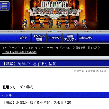
トップページ
イベントダンジョン
チャレンジダンジョン
運命を振り切る純真
【滅級】洞窟に生息する小型豹
【滅級】洞窟に生息する小型豹
最終更新 :
2019/10/25 14:59
登場シリーズ：零式
バトル
【滅級】洞窟に生息する小型豹：スタミナ20