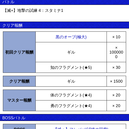
バトル
【滅+】地撃の試練 4：スタミナ1
クリア報酬
黒のオーブ(極大)
× 10
×
初回クリア報酬
ギル
100000
0
知のフラグメント(★5)
× 30
クリア報酬
ギル
× 1500
体のフラグメント(★4)
× 20
マスター報酬
勇のフラグメント(★4)
× 20
BOSSバトル