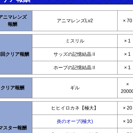
アニマレンズ
アニマレンズLv2
× 70
報酬
ミスリル
× 1
初回クリア報酬
サッズの記憶結晶Ⅱ
× 1
ホープの記憶結晶Ⅱ
× 1
×
クリア報酬
ギル
2000
ヒヒイロカネ【極大】
× 20
炎のオーブ(極大)
× 10
マスター報酬