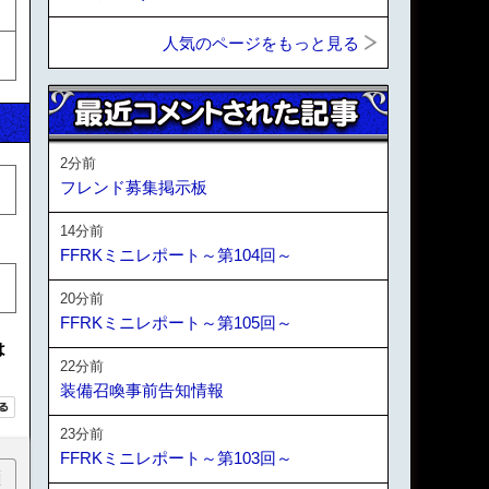
人気のページをもっと見る
2分前
フレンド募集掲示板
14分前
FFRKミニレポート～第104回～
20分前
FFRKミニレポート～第105回～
は
22分前
装備召喚事前告知情報
23分前
FFRKミニレポート～第103回～
順