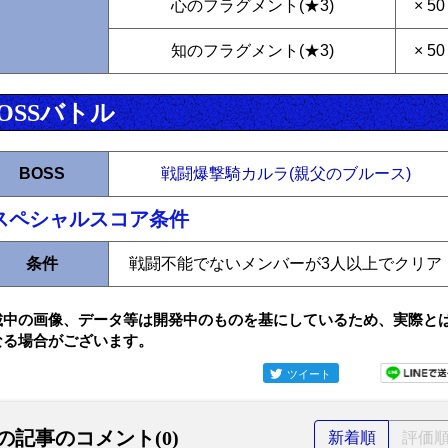
心のフラグメント(★3)
× 50
知のフラグメント(★3)
× 50
OSSバトル
BOSS
戦闘爆撃騎カルラ(親父のブルース)
スペシャルスコア条件
条件
戦闘不能でないメンバーが3人以上でクリア
載中の画像、データ等は開発中のものを基にしているため、実際と
なる場合がございます。
ツイート
の記事のコメント(0)
新着順
評価