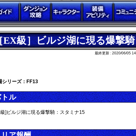
［EX級］ビルジ湖に現る爆撃騎
最終更新 :
2020/06/05 14
場シリーズ：FF13
バトル
EX級]ビルジ湖に現る爆撃騎：スタミナ15
クリア報酬