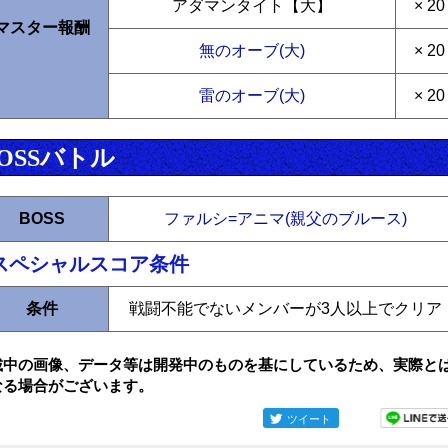
アダマンタイト【大】
× 20
マスター報酬
無のオーブ(大)
× 20
雷のオーブ(大)
× 20
OSSバトル
BOSS
ファルシ=アニマ(親父のブルース)
スペシャルスコア条件
条件
戦闘不能でないメンバーが3人以上でクリア
載中の画像、データ等は開発中のものを基にしているため、実際と
なる場合がございます。
ツイート