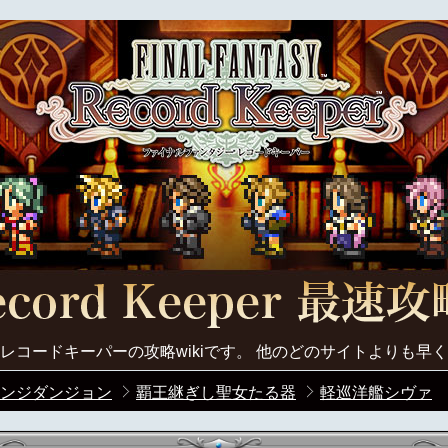
レコードキーパーの攻略wikiです。 他のどのサイトよりも早
ンジダンジョン
覇王継ぎし聖女たる器
軽巡洋艦シヴァ