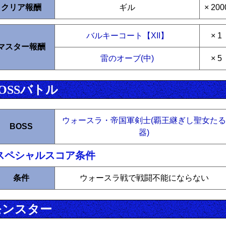
クリア報酬
ギル
× 200
バルキーコート【XII】
× 1
マスター報酬
雷のオーブ(中)
× 5
OSSバトル
ウォースラ・帝国軍剣士(覇王継ぎし聖女たる
BOSS
器)
スペシャルスコア条件
条件
ウォースラ戦で戦闘不能にならない
モンスター