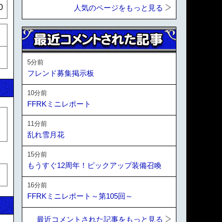
0
人気のページをもっと見る
5分前
フレンド募集掲示板
10分前
FFRKミニレポート
11分前
乱れ雪月花
15分前
もうすぐ12周年！ピックアップ装備召喚
16分前
FFRKミニレポート～第105回～
最近コメントされた記事をもっと見る