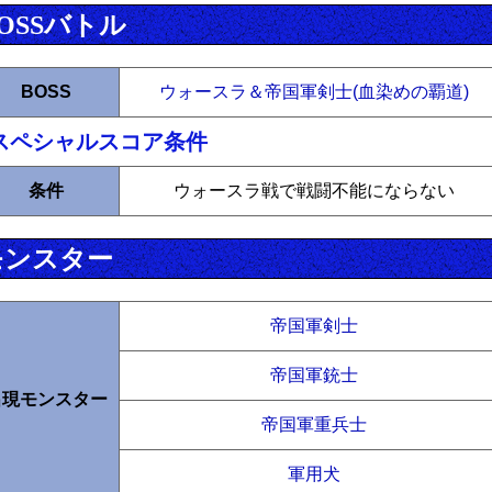
OSSバトル
BOSS
ウォースラ＆帝国軍剣士(血染めの覇道)
スペシャルスコア条件
条件
ウォースラ戦で戦闘不能にならない
モンスター
帝国軍剣士
帝国軍銃士
出現モンスター
帝国軍重兵士
軍用犬