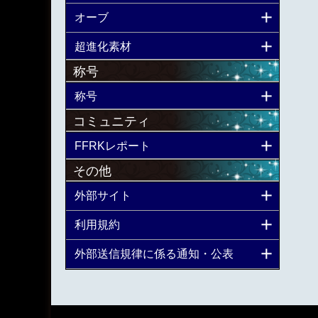
オーブ
超進化素材
称号
称号
コミュニティ
FFRKレポート
その他
外部サイト
利用規約
外部送信規律に係る通知・公表