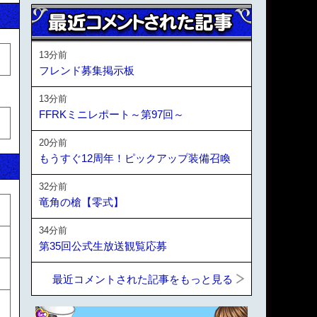
13分前
フレンド募集掲示板
13分前
FFRKミニレポート～第97回～
20分前
もうすぐ12周年！ピックアップ装備召喚
32分前
竜角の槍【零式】
34分前
第35回公式生放送観覧応募
最近コメントされた記事をもっと見る