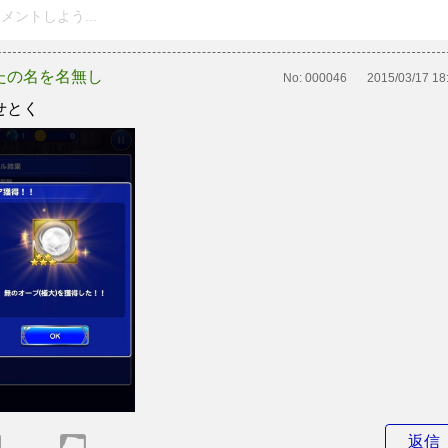
メントしよう...
たの名を名無し
No:
000046
2015/03/17 18
せとく
返信