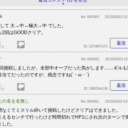
k
No:
000363
2015/03/23 15
周して 大→中→極大→中 でした。
ち2回はGOODクリア。
返信
0
ID:
107d8f7a72
す
No:
000362
2015/03/23 15
,5回挑戦しましたが、全部中オーブだった気がします……ギルも
目当てだったのですが、残念ですね(´・ω・`)
返信
0
ID:
286054c1fd
たの名を名無し
No:
000361
2015/03/23 14
間なくてミスリル砕いて挑戦したけどクリアはできました。
まえるセンチで行ったけど時間切れでHP1にされ次のターンで
ました。