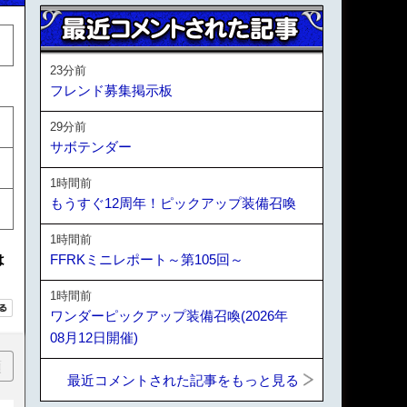
23分前
フレンド募集掲示板
29分前
サボテンダー
1時間前
もうすぐ12周年！ピックアップ装備召喚
1時間前
は
FFRKミニレポート～第105回～
1時間前
ワンダーピックアップ装備召喚(2026年
08月12日開催)
順
最近コメントされた記事をもっと見る