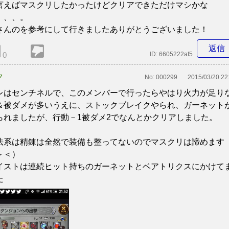
言えばマスクリしたかったけどクリアできただけマシかな
、、、。
さんのを参考にして行きましたありがとうございました！
返信
0
ID:
6605222af5
ク
No:
000299
2015/03/20 22
レはセンチネルで、このメンバーで行ったらやはり火力が足り
＆被ダメが多いうえに、ストックブレイクやられ、ガーネット
られましたが、行動－1被ダメ2でなんとかクリアしました。
法系は精錬は全然で装備も整ってないのでマスクリは諦めます
＞＜）
イストは連続ヒット持ちのガーネットとベアトリクスにかけて
た