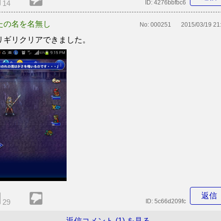
14
ID:
4276bbfbc6
たの名を名無し
No:
000251
2015/03/19 21
リギリクリアできました。
返信
29
ID:
5c66d209fc
返信コメント (1) を見る