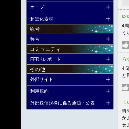
オーブ
k2k
超進化素材
4
称号
う
称号
コミュニティ
ろ
FFRKレポート
4
その他
と
外部サイト
利用規約
ま
外部送信規律に係る通知・公表
時
か
せ