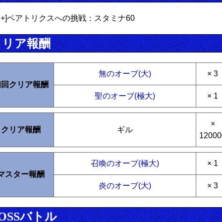
EX+]ベアトリクスへの挑戦：スタミナ60
クリア報酬
無のオーブ(大)
× 3
初回クリア報酬
聖のオーブ(極大)
× 1
×
クリア報酬
ギル
12000
召喚のオーブ(極大)
× 1
マスター報酬
炎のオーブ(大)
× 3
OSSバトル