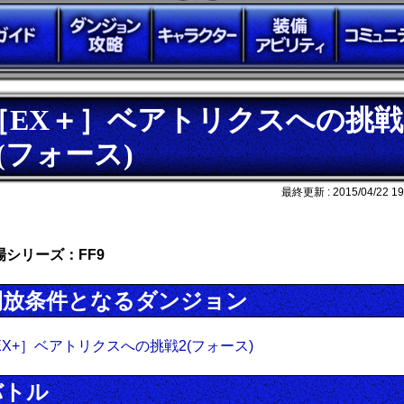
［EX＋］ベアトリクスへの挑戦
3(フォース)
最終更新 :
2015/04/22 19
場シリーズ：FF9
開放条件となるダンジョン
EX+］ベアトリクスへの挑戦2(フォース)
バトル