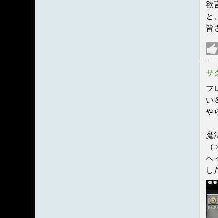
欲
と
皆
サ
フ
い
や
魔
（
ヘ
し