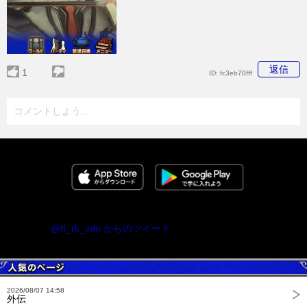
返信
1
ID:
fc3eb70fff
コメントしよう...
@ff_rk_info からのツイート
2026/08/07 14:58
外伝