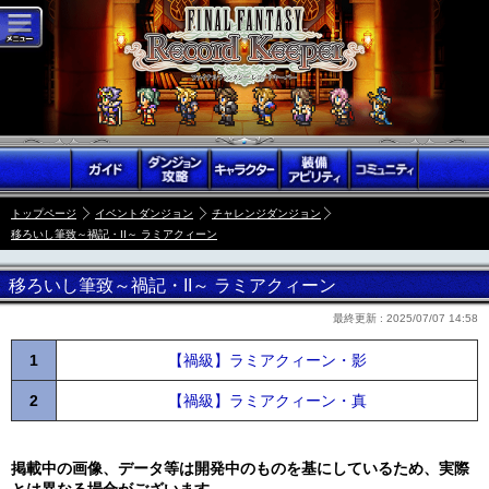
トップページ
イベントダンジョン
チャレンジダンジョン
移ろいし筆致～禍記・II～ ラミアクィーン
移ろいし筆致～禍記・II～ ラミアクィーン
最終更新 :
2025/07/07 14:58
1
【禍級】ラミアクィーン・影
2
【禍級】ラミアクィーン・真
掲載中の画像、データ等は開発中のものを基にしているため、実際