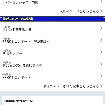
ラバーコンシャス【XIII】
人気のページをもっと見る
10分前
フレンド募集掲示板
22分前
FFRKミニレポート～第105回～
1時間前
サボテンダー
5時間前
第35回公式生放送観覧応募
6時間前
FFRKミニレポート
最近コメントされた記事をもっと見る
[PR]編集部おすすめゲーム!!