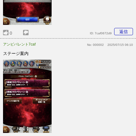
返信
0
ID:
7caf0672d9
アンビバレント7caf
No:
000002
2025/07/15 06:10
ステージ案内