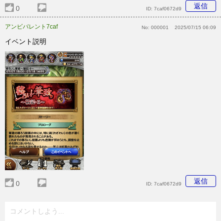
返信
0
ID:
7caf0672d9
アンビバレント7caf
No:
000001
2025/07/15 06:09
イベント説明
返信
0
ID:
7caf0672d9
コメントしよう...