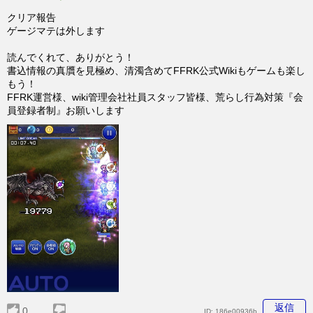
クリア報告
ゲージマテは外します
読んでくれて、ありがとう！
書込情報の真贋を見極め、清濁含めてFFRK公式Wikiもゲームも楽し
もう！
FFRK運営様、wiki管理会社社員スタッフ皆様、荒らし行為対策『会
員登録者制』お願いします
返信
0
ID:
186e00936b