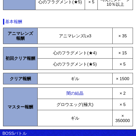
心のフラグメント(★5)
× 5
10％以上
基本報酬
アニマレンズ
アニマレンズLv3
× 35
報酬
心のフラグメント(★4)
× 15
初回クリア報酬
心のフラグメント(★5)
× 5
クリア報酬
ギル
× 1500
闇の結晶
× 2
グロウエッグ(極大)
× 5
マスター報酬
×
ギル
350000
BOSSバトル