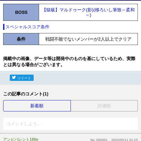
【獄級】マルドゥーク(影)(移ろいし筆致～柔和
BOSS
～)
スペシャルスコア条件
条件
戦闘不能でないメンバーが2人以上でクリア
掲載中の画像、データ等は開発中のものを基にしているため、実際
とは異なる場合がございます。
ツイート
この記事のコメント(1)
新着順
評価順
コメントしよう...
アンビバレント186e
No:
000001
2022/05/11 01:15