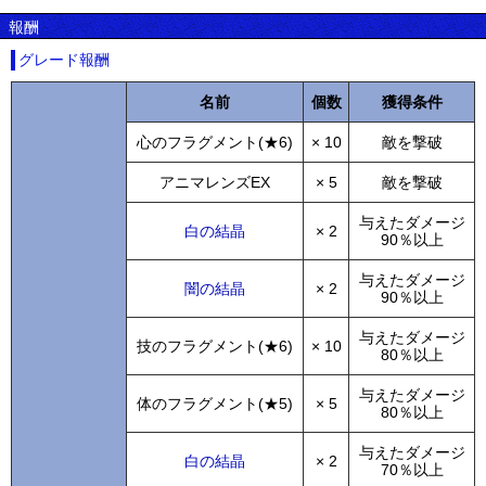
報酬
グレード報酬
名前
個数
獲得条件
心のフラグメント(★6)
× 10
敵を撃破
アニマレンズEX
× 5
敵を撃破
与えたダメージ
白の結晶
× 2
90％以上
与えたダメージ
闇の結晶
× 2
90％以上
与えたダメージ
技のフラグメント(★6)
× 10
80％以上
与えたダメージ
体のフラグメント(★5)
× 5
80％以上
与えたダメージ
白の結晶
× 2
70％以上