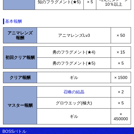
知のフラグメント(★5)
× 5
10％以上
基本報酬
アニマレンズ
アニマレンズLv3
× 50
報酬
勇のフラグメント(★4)
× 15
初回クリア報酬
勇のフラグメント(★5)
× 5
クリア報酬
ギル
× 1500
召喚の結晶
× 2
グロウエッグ(極大)
× 5
マスター報酬
×
ギル
450000
BOSSバトル