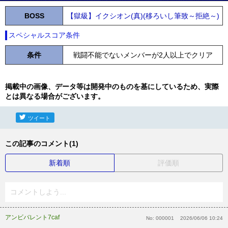
BOSS
【獄級】イクシオン(真)(移ろいし筆致～拒絶～)
スペシャルスコア条件
条件
戦闘不能でないメンバーが2人以上でクリア
掲載中の画像、データ等は開発中のものを基にしているため、実際
とは異なる場合がございます。
ツイート
この記事のコメント(1)
新着順
評価順
コメントしよう...
アンビバレント7caf
No:
000001
2026/06/06 10:24