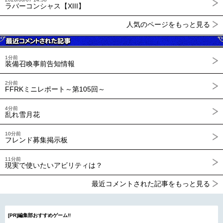
ラバーコンシャス【XIII】
人気のページをもっと見る
1分前
装備召喚事前告知情報
2分前
FFRKミニレポート～第105回～
4分前
乱れ雪月花
10分前
フレンド募集掲示板
11分前
現実で使いたいアビリティは？
最近コメントされた記事をもっと見る
[PR]編集部おすすめゲーム!!