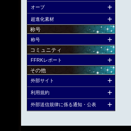
オーブ
超進化素材
称号
称号
コミュニティ
FFRKレポート
その他
外部サイト
利用規約
外部送信規律に係る通知・公表