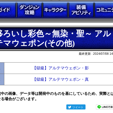
移ろいし彩色～無染・聖～ アル
テマウェポン(その他)
最終更新 :
2024/07/08 14
1
【獄級】アルテマウェポン・影
2
【獄級】アルテマウェポン・真
載中の画像、データ等は開発中のものを基にしているため、実際と
なる場合がございます。
ツイート