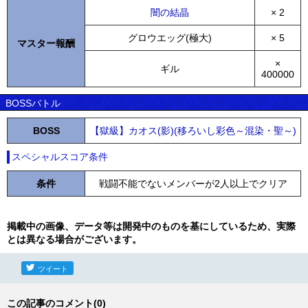
闇の結晶
× 2
グロウエッグ(極大)
× 5
マスター報酬
×
ギル
400000
BOSSバトル
BOSS
【獄級】カオス(影)(移ろいし彩色～混染・聖～)
スペシャルスコア条件
条件
戦闘不能でないメンバーが2人以上でクリア
掲載中の画像、データ等は開発中のものを基にしているため、実際
とは異なる場合がございます。
ツイート
この記事のコメント(0)