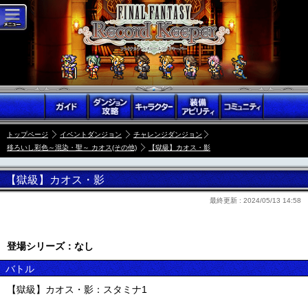
トップページ
イベントダンジョン
チャレンジダンジョン
移ろいし彩色～混染・聖～ カオス(その他)
【獄級】カオス・影
【獄級】カオス・影
最終更新 :
2024/05/13 14:58
登場シリーズ：なし
バトル
【獄級】カオス・影：スタミナ1