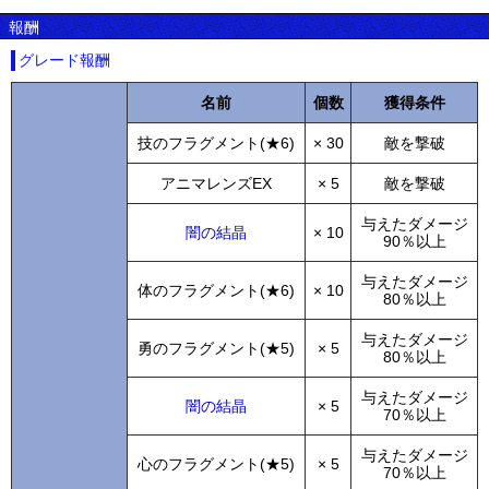
報酬
グレード報酬
名前
個数
獲得条件
技のフラグメント(★6)
× 30
敵を撃破
アニマレンズEX
× 5
敵を撃破
与えたダメージ
闇の結晶
× 10
90％以上
与えたダメージ
体のフラグメント(★6)
× 10
80％以上
与えたダメージ
勇のフラグメント(★5)
× 5
80％以上
与えたダメージ
闇の結晶
× 5
70％以上
与えたダメージ
心のフラグメント(★5)
× 5
70％以上