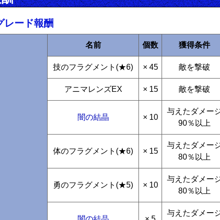
グレード報酬
名前
個数
獲得条件
技のフラグメント(★6)
× 45
敵を撃破
アニマレンズEX
× 15
敵を撃破
与えたダメー
闇の結晶
× 10
90％以上
与えたダメー
体のフラグメント(★6)
× 15
80％以上
与えたダメー
勇のフラグメント(★5)
× 10
80％以上
与えたダメー
闇の結晶
× 5