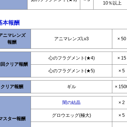
10％以上
基本報酬
アニマレンズ
アニマレンズLv3
× 50
報酬
心のフラグメント(★4)
× 15
初回クリア報酬
心のフラグメント(★5)
× 5
クリア報酬
ギル
× 150
闇の結晶
× 2
グロウエッグ(極大)
× 5
マスター報酬