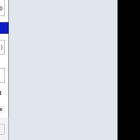
0
)
は
順