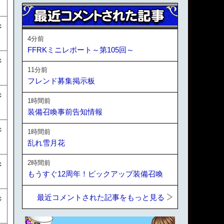
ジ
4分前
FFRKミニレポート～第105回～
ジ
11分前
フレンド募集掲示板
ジ
1時間前
装備召喚事前告知情報
ジ
1時間前
乱れ雪月花
2時間前
ジ
もうすぐ12周年！ピックアップ装備召喚
最近コメントされた記事をもっと見る
ジ