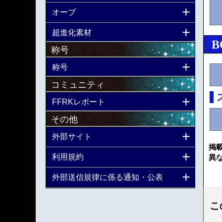
オーブ
超進化素材
B
称号
称号
コミュニティ
FFRKレポート
その他
外部サイト
掲
利用規約
異
外部送信規律に係る通知・公表
こ