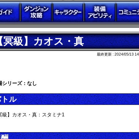
【冥級】カオス・真
最終更新 :
2024/05/13 14
場シリーズ：なし
バトル
冥級】カオス・真：スタミナ1
報酬