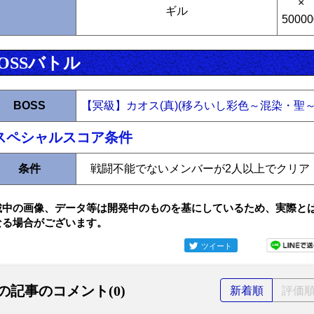
×
ギル
50000
OSSバトル
BOSS
【冥級】カオス(真)(移ろいし彩色～混染・聖～
スペシャルスコア条件
条件
戦闘不能でないメンバーが2人以上でクリア
載中の画像、データ等は開発中のものを基にしているため、実際と
なる場合がございます。
ツイート
の記事のコメント(0)
新着順
評価