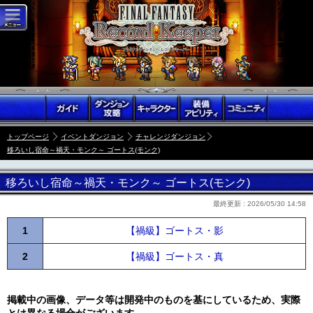
トップページ
イベントダンジョン
チャレンジダンジョン
移ろいし宿命～禍天・モンク～ ゴートス(モンク)
移ろいし宿命～禍天・モンク～ ゴートス(モンク)
最終更新 :
2026/05/30 14:58
1
【禍級】ゴートス・影
2
【禍級】ゴートス・真
掲載中の画像、データ等は開発中のものを基にしているため、実際