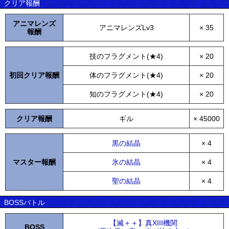
クリア報酬
アニマレンズ
アニマレンズLv3
× 35
報酬
技のフラグメント(★4)
× 20
初回クリア報酬
体のフラグメント(★4)
× 20
知のフラグメント(★4)
× 20
クリア報酬
ギル
× 45000
黒の結晶
× 4
マスター報酬
氷の結晶
× 4
聖の結晶
× 4
BOSSバトル
【滅＋＋】真XIII機関
BOSS