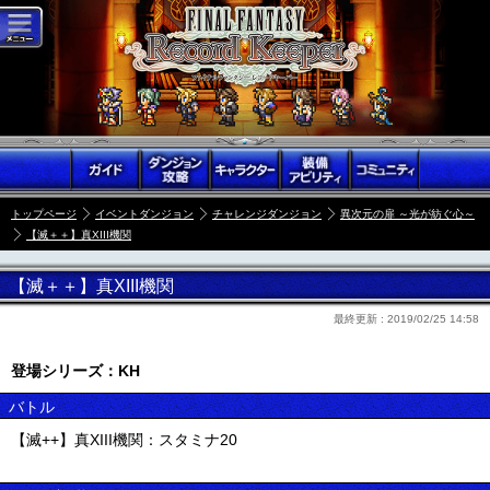
トップページ
イベントダンジョン
チャレンジダンジョン
異次元の扉 ～光が紡ぐ心～
【滅＋＋】真XIII機関
【滅＋＋】真XIII機関
最終更新 :
2019/02/25 14:58
登場シリーズ：KH
バトル
【滅++】真XIII機関：スタミナ20