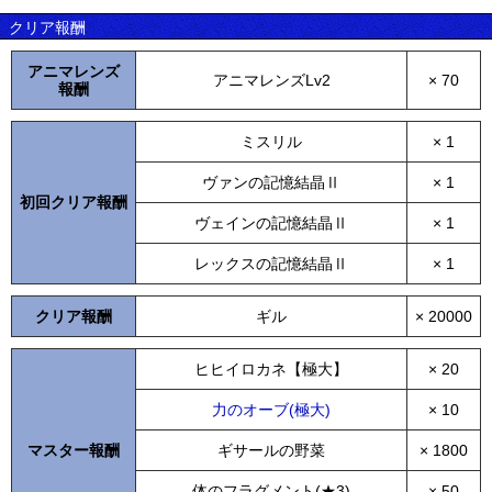
クリア報酬
アニマレンズ
アニマレンズLv2
× 70
報酬
ミスリル
× 1
ヴァンの記憶結晶Ⅱ
× 1
初回クリア報酬
ヴェインの記憶結晶Ⅱ
× 1
レックスの記憶結晶Ⅱ
× 1
クリア報酬
ギル
× 20000
ヒヒイロカネ【極大】
× 20
力のオーブ(極大)
× 10
マスター報酬
ギサールの野菜
× 1800
体のフラグメント(★3)
× 50