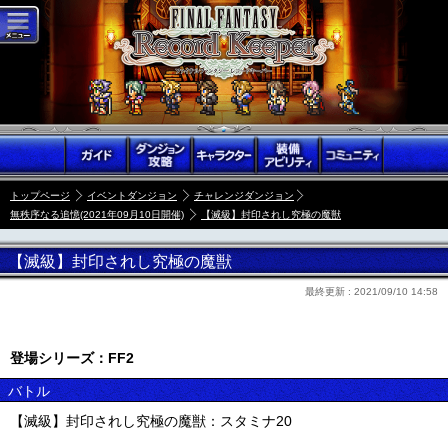
トップページ
イベントダンジョン
チャレンジダンジョン
無秩序なる追憶(2021年09月10日開催)
【滅級】封印されし究極の魔獣
【滅級】封印されし究極の魔獣
最終更新 :
2021/09/10 14:58
登場シリーズ：FF2
バトル
【滅級】封印されし究極の魔獣：スタミナ20