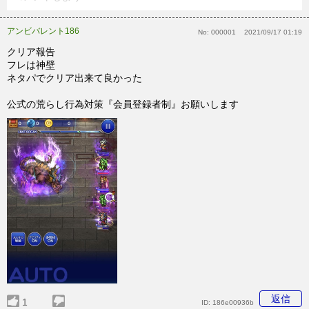
アンビバレント186
No:
000001
2021/09/17 01:19
クリア報告
フレは神壁
ネタパでクリア出来て良かった
公式の荒らし行為対策『会員登録者制』お願いします
返信
1
ID:
186e00936b