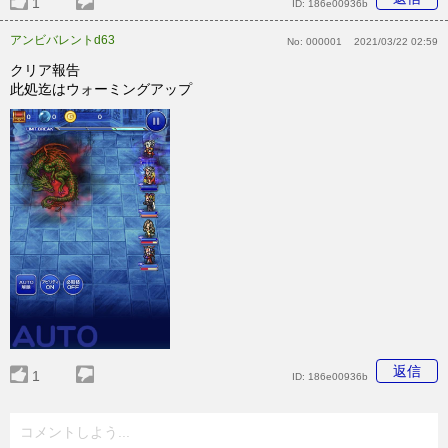
1
ID:
186e00936b
アンビバレントd63
No:
000001
2021/03/22 02:59
クリア報告
此処迄はウォーミングアップ
返信
1
ID:
186e00936b
コメントしよう...