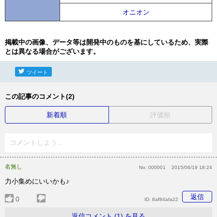
オニオン
掲載中の画像、データ等は開発中のものを基にしているため、実際
とは異なる場合がございます。
ツイート
この記事のコメント(2)
新着順
評価順
コメントしよう...
名無し
No:
000001
2015/06/19 18:24
力小集めにいいかも♪
返信
0
ID:
8af84afa22
返信コメント (1) を見る