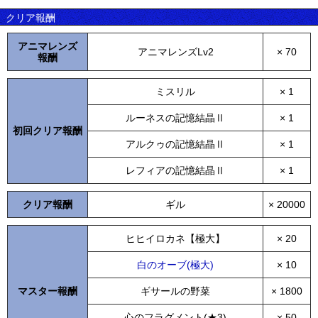
クリア報酬
アニマレンズ
アニマレンズLv2
× 70
報酬
ミスリル
× 1
ルーネスの記憶結晶Ⅱ
× 1
初回クリア報酬
アルクゥの記憶結晶Ⅱ
× 1
レフィアの記憶結晶Ⅱ
× 1
クリア報酬
ギル
× 20000
ヒヒイロカネ【極大】
× 20
白のオーブ(極大)
× 10
マスター報酬
ギサールの野菜
× 1800
心のフラグメント(★3)
× 50