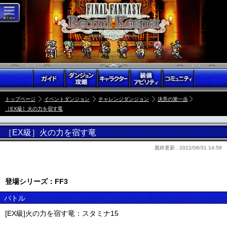
トップページ
イベントダンジョン
チャレンジダンジョン
決意の第一歩
［EX級］火の力を宿す竜
［EX級］火の力を宿す竜
最終更新 :
2022/08/31 14:58
登場シリーズ：FF3
バトル
[EX級]火の力を宿す竜：スタミナ15