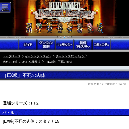
トップページ
イベントダンジョン
チャレンジダンジョン
求めるは封じられし究極魔法
［EX級］不死の肉体
［EX級］不死の肉体
最終更新 :
2020/10/16 14:58
登場シリーズ：FF2
バトル
[EX級]不死の肉体：スタミナ15