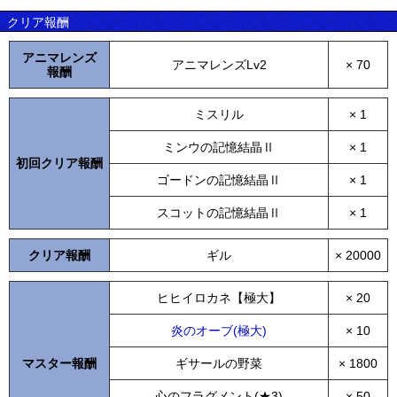
クリア報酬
アニマレンズ
アニマレンズLv2
× 70
報酬
ミスリル
× 1
ミンウの記憶結晶Ⅱ
× 1
初回クリア報酬
ゴードンの記憶結晶Ⅱ
× 1
スコットの記憶結晶Ⅱ
× 1
クリア報酬
ギル
× 20000
ヒヒイロカネ【極大】
× 20
炎のオーブ(極大)
× 10
マスター報酬
ギサールの野菜
× 1800
心のフラグメント(★3)
× 50