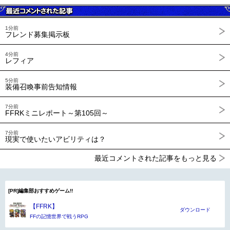
1分前
フレンド募集掲示板
4分前
レフィア
5分前
装備召喚事前告知情報
7分前
FFRKミニレポート～第105回～
7分前
現実で使いたいアビリティは？
最近コメントされた記事をもっと見る
[PR]編集部おすすめゲーム!!
【FFRK】
ダウンロード
FFの記憶世界で戦うRPG