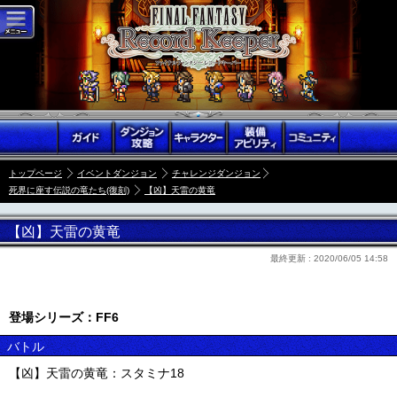
トップページ
イベントダンジョン
チャレンジダンジョン
死界に座す伝説の竜たち(復刻)
【凶】天雷の黄竜
【凶】天雷の黄竜
最終更新 :
2020/06/05 14:58
登場シリーズ：FF6
バトル
【凶】天雷の黄竜：スタミナ18