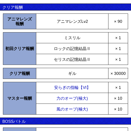
クリア報酬
アニマレンズ
アニマレンズLv2
× 90
報酬
ミスリル
× 1
初回クリア報酬
ロックの記憶結晶Ⅱ
× 1
セリスの記憶結晶Ⅱ
× 1
クリア報酬
ギル
× 30000
安らぎの指輪【VI】
× 1
マスター報酬
力のオーブ(極大)
× 10
風のオーブ(極大)
× 10
BOSSバトル