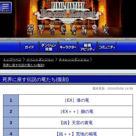
トップページ
イベントダンジョン
チャレンジダンジョン
死界に座す伝説の竜たち(復刻)
死界に座す伝説の竜たち(復刻)
最終更新 :
2019/05/06 14:58
1
［EX］漆の竜
2
［EX＋＋］捌の竜
3
【凶】天雷の黄竜
4
【凶＋＋】荒地の褐竜