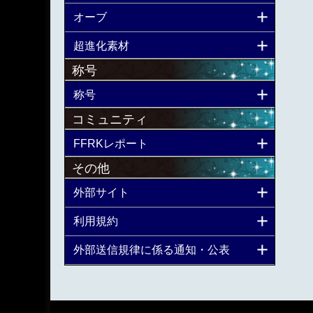
オーブ
超進化素材
称号
称号
コミュニティ
FFRKレポート
その他
外部サイト
利用規約
外部送信規律に係る通知・公表