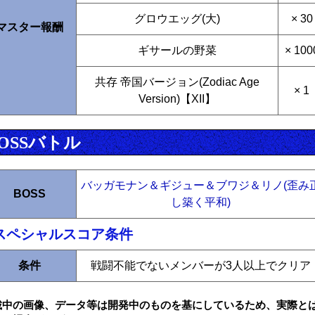
グロウエッグ(大)
× 30
マスター報酬
ギサールの野菜
× 100
共存 帝国バージョン(Zodiac Age
× 1
Version)【XII】
OSSバトル
バッガモナン＆ギジュー＆ブワジ＆リノ(歪み
BOSS
し築く平和)
スペシャルスコア条件
条件
戦闘不能でないメンバーが3人以上でクリア
載中の画像、データ等は開発中のものを基にしているため、実際と