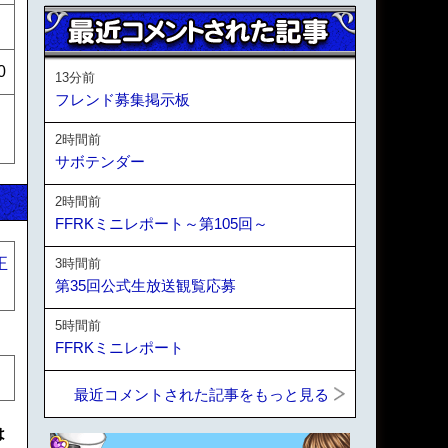
0
13分前
フレンド募集掲示板
2時間前
サボテンダー
2時間前
FFRKミニレポート～第105回～
正
3時間前
第35回公式生放送観覧応募
5時間前
FFRKミニレポート
最近コメントされた記事をもっと見る
は