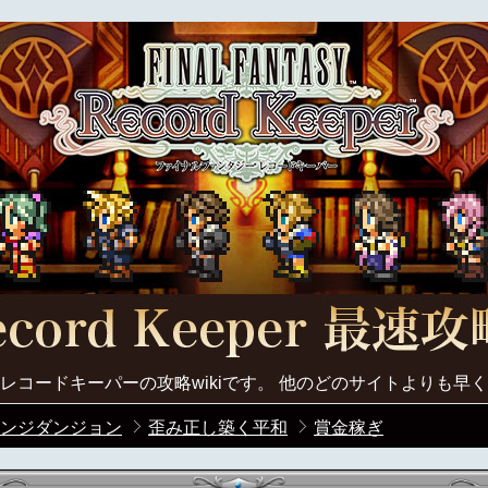
レコードキーパーの攻略wikiです。 他のどのサイトよりも早
ンジダンジョン
歪み正し築く平和
賞金稼ぎ