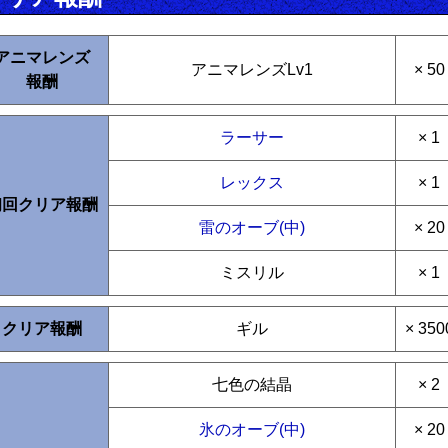
アニマレンズ
アニマレンズLv1
× 50
報酬
ラーサー
× 1
レックス
× 1
初回クリア報酬
雷のオーブ(中)
× 20
ミスリル
× 1
クリア報酬
ギル
× 350
七色の結晶
× 2
氷のオーブ(中)
× 20